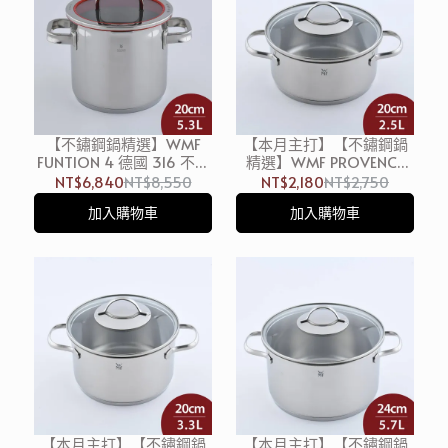
【不鏽鋼鍋精選】WMF
【本月主打】【不鏽鋼鍋
FUNTION 4 德國 316 不鏽
精選】WMF PROVENCE
鋼高身大湯鍋 (含蓋)
PLUS 德國 316 不鏽鋼矮身
NT$6,840
NT$8,550
NT$2,180
NT$2,750
20cm 5.3L 湯鍋 燉鍋 不鏽
湯鍋 (含蓋) 20cm 2.5L 湯
加入購物車
加入購物車
鋼鍋 雙耳鍋 (電磁爐 IH爐
鍋 燉鍋 不鏽鋼鍋 雙耳鍋
可用)
(電磁爐 IH爐可用)
【本月主打】【不鏽鋼鍋
【本月主打】【不鏽鋼鍋