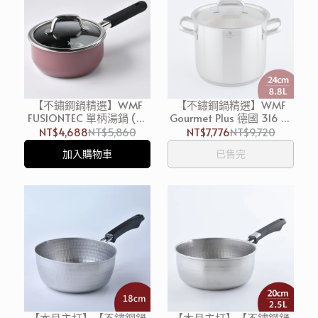
【不鏽鋼鍋精選】WMF
【不鏽鋼鍋精選】WMF
FUSIONTEC 單柄湯鍋 (含
Gourmet Plus 德國 316 不
蓋) 16cm 1.3L 鐵玫瑰 泡麵
鏽鋼高身大湯鍋 (含蓋)
NT$4,688
NT$5,860
NT$7,776
NT$9,720
鍋 牛奶鍋 (電磁爐 IH爐可
24cm 8.8L 不鏽鋼鍋 湯鍋
加入購物車
已售完
用)
(電磁爐 IH爐可用)
【本月主打】【不鏽鋼鍋
【本月主打】【不鏽鋼鍋