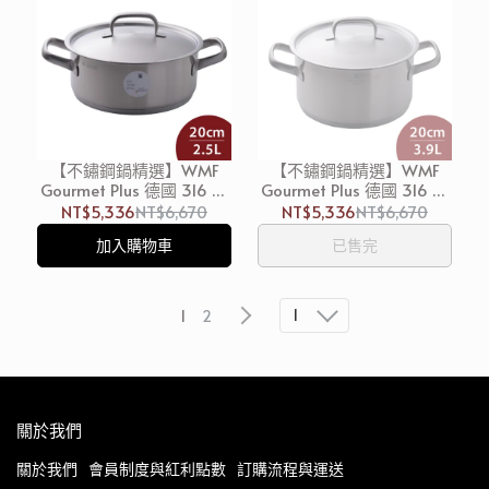
【不鏽鋼鍋精選】WMF
【不鏽鋼鍋精選】WMF
Gourmet Plus 德國 316 不
Gourmet Plus 德國 316 不
鏽鋼矮身燉鍋 (含蓋)
鏽鋼高身燉鍋 (含蓋)
NT$5,336
NT$6,670
NT$5,336
NT$6,670
20cm 2.5L 湯鍋 (電磁爐 IH
20cm 3.9L 湯鍋 (電磁爐 IH
加入購物車
已售完
爐可用)
爐可用)
1
1
2
關於我們
關於我們
會員制度與紅利點數
訂購流程與運送