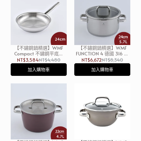
【不鏽鋼鍋精選】WMF
【不鏽鋼鍋精選】WMF
Compact 不鏽鋼平底鍋
FUNCTION 4 德國 316 不
24cm 煎鍋 炒鍋 (電磁爐
鏽鋼高身湯鍋 (含蓋)
NT$3,584
NT$4,480
NT$6,672
NT$8,340
IH爐可用)
24cm 5.7L 湯鍋 燉鍋 雙耳
加入購物車
加入購物車
鍋 (電磁爐 IH爐可用)