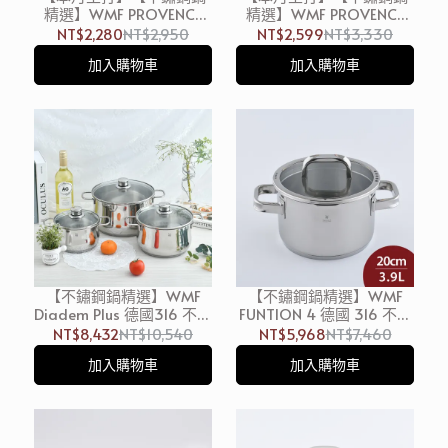
精選】WMF PROVENCE
精選】WMF PROVENCE
PLUS 德國 316 不鏽鋼高身
PLUS 德國 316 不鏽鋼高身
NT$2,280
NT$2,950
NT$2,599
NT$3,330
湯鍋 (含蓋) 20cm 3.3L 湯
湯鍋 (含蓋) 24cm 5.7L 湯
加入購物車
加入購物車
鍋 燉鍋 不鏽鋼鍋 雙耳鍋
鍋 燉鍋 不鏽鋼鍋 雙耳鍋
(電磁爐 IH爐可用)
(電磁爐 IH爐可用)
【不鏽鋼鍋精選】WMF
【不鏽鋼鍋精選】WMF
Diadem Plus 德國316 不鏽
FUNTION 4 德國 316 不鏽
鋼高身湯鍋 3入組 含蓋
鋼高身湯鍋 (含蓋) 20cm
NT$8,432
NT$10,540
NT$5,968
NT$7,460
(16,20,24cm) 湯鍋 燉鍋 雙
3.9L 湯鍋 燉鍋 雙耳鍋 (電
加入購物車
加入購物車
耳鍋 (電磁爐 IH爐可用)
磁爐 IH爐可用)