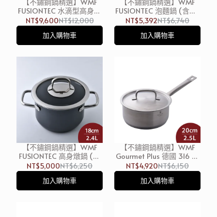
【不鏽鋼鍋精選】WMF
【不鏽鋼鍋精選】WMF
FUSIONTEC 水滴型高身燉
FUSIONTEC 泡麵鍋 (含蓋)
鍋 (含蓋) 22cm 4.7L 石英
20cm 2.3L 暗黃銅 湯鍋
NT$9,600
NT$12,000
NT$5,392
NT$6,740
玫瑰 湯鍋 不鏽鋼鍋 雙耳鍋
(電磁爐 IH爐可用)
加入購物車
加入購物車
(電磁爐 IH爐可用)
【不鏽鋼鍋精選】WMF
【不鏽鋼鍋精選】WMF
FUSIONTEC 高身燉鍋 (含
Gourmet Plus 德國 316 不
蓋) 18cm 2.4L 黑 湯鍋 (電
鏽鋼單柄湯鍋 20cm 2.5L
NT$5,000
NT$6,250
NT$4,920
NT$6,150
磁爐 IH爐可用)
牛奶鍋 (電磁爐 IH爐可用)
加入購物車
加入購物車