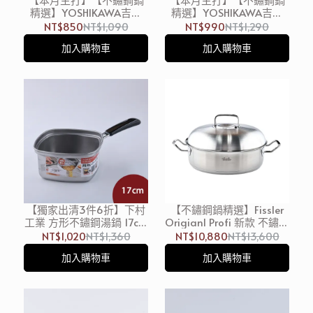
精選】YOSHIKAWA吉川
精選】YOSHIKAWA吉川
不鏽鋼雪平鍋 18cm 1.9L 日
不鏽鋼雪平鍋 20cm 2.5L
NT$850
NT$1,090
NT$990
NT$1,290
本製
日本製 泡麵鍋 (電磁爐 IH
加入購物車
加入購物車
爐可用)
【獨家出清3件6折】下村
【不鏽鋼鍋精選】Fissler
工業 方形不鏽鋼湯鍋 17cm
Origianl Profi 新款 不鏽鋼
1.8L 日本製 泡麵鍋 (電磁爐
皇冠雙耳深炒鍋 (含蓋)
NT$1,020
NT$1,360
NT$10,880
NT$13,600
IH爐可用)
28cm 平底鍋 (電磁爐 IH爐
加入購物車
加入購物車
可用)