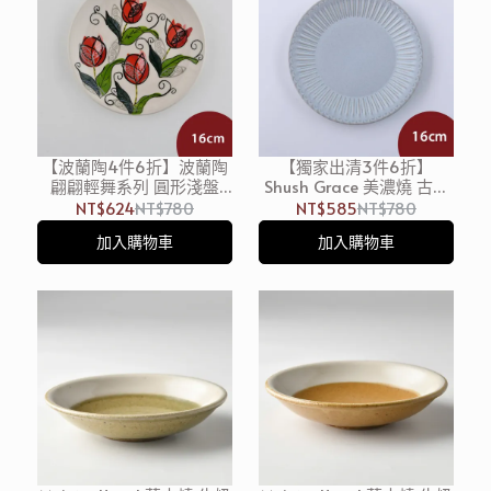
【波蘭陶4件6折】波蘭陶
【獨家出清3件6折】
翩翩輕舞系列 圓形淺盤
Shush Grace 美濃燒 古典
16cm 波蘭手工製 陶瓷盤
風圓形淺盤 藍 16cm
NT$624
NT$780
NT$585
NT$780
菜盤 水果盤 點心盤
加入購物車
加入購物車