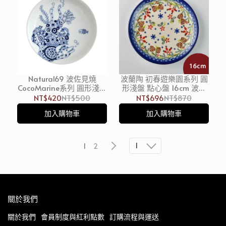
Natural69 波佐見燒
波蘭陶 初春遊樂園系列 圓
CocoMarine系列 圓形淺盤
形淺盤 點心盤 16cm 波蘭
前菜碟 13cm 海鰻 日本製
手工製
NT$420
NT$500
NT$696
NT$870
加入購物車
加入購物車
1
1
2
關於我們
關於我們
會員制度與紅利點數
訂購流程與運送