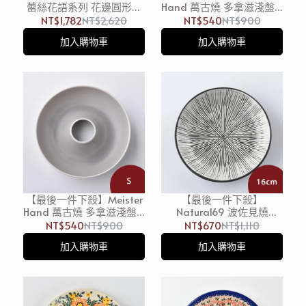
蕾絲花語系列 花邊圓形淺
Hand 萬古燒 多拿滋淺盤 S
盤組 12cm 4入 蛋白霜/銀
13cm 淡綠 日本製
NT$1,782
NT$2,620
NT$540
NT$900
灰藍/悠然綠/貝殼粉
加入購物車
加入購物車
【最後一件下殺】Meister
【最後一件下殺】
Hand 萬古燒 多拿滋淺盤 S
Natural69 波佐見燒
13cm 灰 日本製
Rizaemon系列 線陶圓形淺
NT$540
NT$900
NT$670
NT$1,110
盤 16cm 日本製
加入購物車
加入購物車