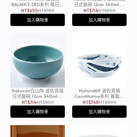
BALANCE DELI系列 每日茶
日式飯碗 12cm 340ml 天
碗 12cm 綠 日本製
目 日本製
NT$655
NT$780
NT$714
NT$850
加入購物車
加入購物車
Hakusan白山陶 波佐見燒
Natural69 波佐見燒
日式飯碗 12cm 340ml 青
CocoMarine系列 蓋飯碗
磁 日本製
丼飯碗 14cm 日本製
NT$714
NT$850
NT$748
NT$890
加入購物車
加入購物車