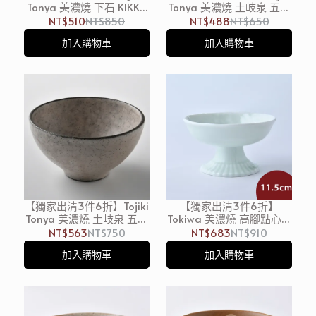
Tonya 美濃燒 下石 KIKKA
Tonya 美濃燒 土岐泉 五彩
日式飯碗 11.5cm
碗 10.3cm 玫瑰色
NT$510
NT$850
NT$488
NT$650
加入購物車
加入購物車
【獨家出清3件6折】Tojiki
【獨家出清3件6折】
Tonya 美濃燒 土岐泉 五彩
Tokiwa 美濃燒 高腳點心碗
碗 12cm 玫瑰粉
11.5cm 粉綠色 日本製
NT$563
NT$750
NT$683
NT$910
加入購物車
加入購物車