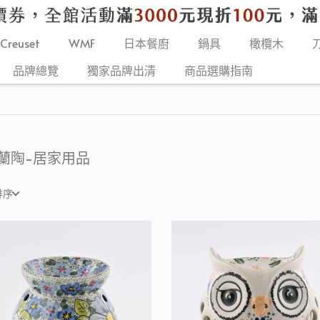
 Creuset
WMF
日本餐廚
鍋具
橄欖木
品牌總覽
獨家品牌出清
商品選購指南
蘭陶-居家用品
排序