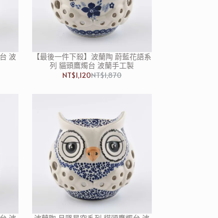
台 波
【最後一件下殺】波蘭陶 蔚藍花語系
列 貓頭鷹燭台 波蘭手工製
NT$1,120
NT$1,870
台 波
波蘭陶 月墜星空系列 貓頭鷹燭台 波