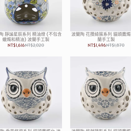
陶 靜謐星辰系列 精油燈 (不包含
波蘭陶 花攢綺簇系列 貓頭鷹燭
蠟燭和精油) 波蘭手工製
蘭手工製
NT$1,616
NT$2,020
NT$1,496
NT$1,870
陶 乘風悠遊系列 貓頭鷹燭台 波
波蘭陶 悠然隨影系列 貓頭鷹燭