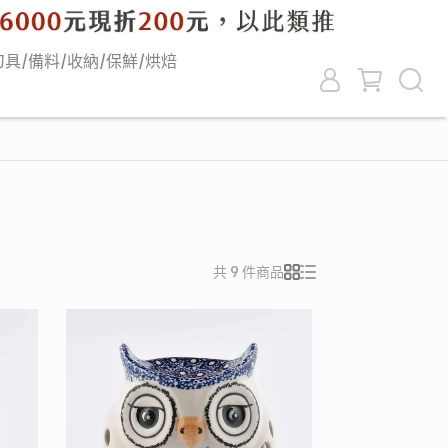
刀具/備料/收納/保鮮/烘焙
共 9 件商品