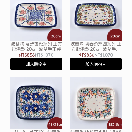
波蘭陶 漫野薔薇系列 正方
波蘭陶 初春遊樂園系列 正
形淺盤 20cm 波蘭手工製
方形淺盤 20cm 波蘭手工
製
NT$856
NT$1,070
NT$856
NT$1,070
加入購物車
加入購物車
【最後一件下殺】波蘭陶
波蘭陶 桃花源系列 方形淺