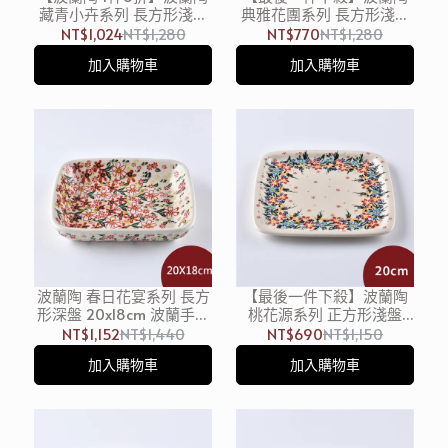
藏青小卉系列 長方形淺盤
典雅花團系列 長方形淺盤
22x15cm 波蘭手工製
22x15cm 波蘭手工製
NT$1,024
NT$1,280
NT$770
NT$1,280
加入購物車
加入購物車
波蘭陶 春日花宴系列 長方
【最後一件下殺】波蘭陶
形深盤 20x18cm 波蘭手工
桃花源系列 正方形淺盤
製
20cm 波蘭手工製
NT$1,152
NT$1,440
NT$690
NT$1,150
加入購物車
加入購物車