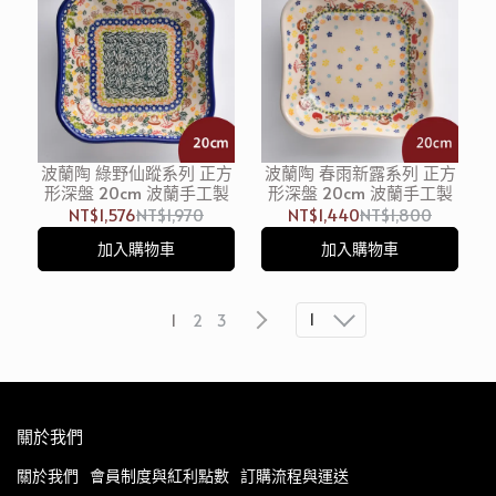
波蘭陶 綠野仙蹤系列 正方
波蘭陶 春雨新露系列 正方
形深盤 20cm 波蘭手工製
形深盤 20cm 波蘭手工製
NT$1,576
NT$1,970
NT$1,440
NT$1,800
加入購物車
加入購物車
1
1
2
3
關於我們
關於我們
會員制度與紅利點數
訂購流程與運送