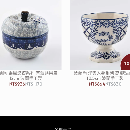
蘭陶 乘風悠遊系列 有蓋蘋果盅
波蘭陶 浮雲入夢系列 高腳點
12cm 波蘭手工製
10.5cm 波蘭手工製
NT$936
NT$1,170
NT$664
NT$830