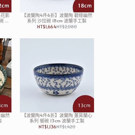
出花影
【波蘭陶4件6折】波蘭陶 碧綠幽然
碗 湯
系列 沙拉碗 18cm 波蘭手工製
NT$1,664
NT$2,080
綠幽然
【波蘭陶4件6折】波蘭陶 蕙質蘭心
製
系列 餐碗 13cm 波蘭手工製
NT$1,136
NT$1,420