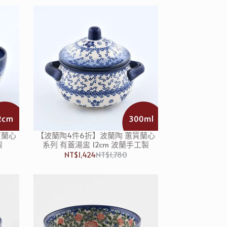
質蘭心
【波蘭陶4件6折】波蘭陶 蕙質蘭心
製
系列 有蓋湯盅 12cm 波蘭手工製
NT$1,424
NT$1,780