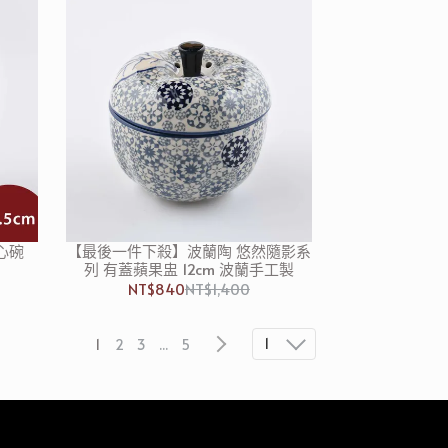
心碗
【最後一件下殺】波蘭陶 悠然隨影系
列 有蓋蘋果盅 12cm 波蘭手工製
NT$840
NT$1,400
1
1
2
3
...
5