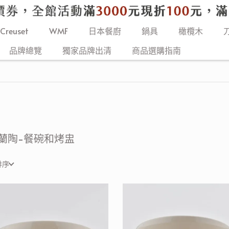
 Creuset
WMF
日本餐廚
鍋具
橄欖木
品牌總覽
獨家品牌出清
商品選購指南
蘭陶-餐碗和烤盅
排序