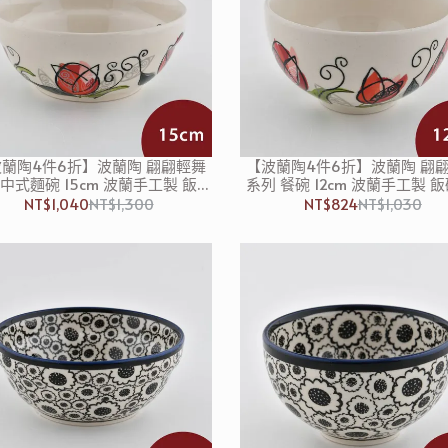
蘭陶4件6折】波蘭陶 翩翩輕舞
【波蘭陶4件6折】波蘭陶 翩
 中式麵碗 15cm 波蘭手工製 飯碗
系列 餐碗 12cm 波蘭手工製 飯
湯碗 碗公
碗 碗公
NT$1,040
NT$1,300
NT$824
NT$1,030