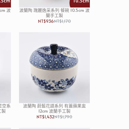
cm 波
波蘭陶 瑰麗逸采系列 餐碗 10.5cm 波
蘭手工製
NT$936
NT$1,170
星空系
波蘭陶 蔚藍花語系列 有蓋蘋果盅
工製
12cm 波蘭手工製
NT$1,432
NT$1,790