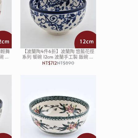
翩輕舞
【波蘭陶4件6折】波蘭陶 悠藍花徑
碗 湯
系列 餐碗 12cm 波蘭手工製 飯碗 湯
碗 碗公
NT$712
NT$890