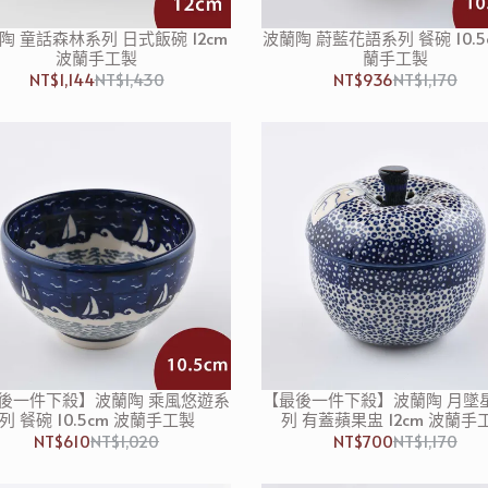
陶 童話森林系列 日式飯碗 12cm
波蘭陶 蔚藍花語系列 餐碗 10.5
波蘭手工製
蘭手工製
NT$1,144
NT$1,430
NT$936
NT$1,170
後一件下殺】波蘭陶 乘風悠遊系
【最後一件下殺】波蘭陶 月墜
列 餐碗 10.5cm 波蘭手工製
列 有蓋蘋果盅 12cm 波蘭手
NT$610
NT$1,020
NT$700
NT$1,170