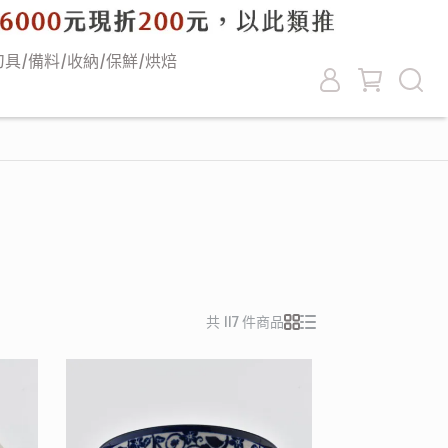
刀具/備料/收納/保鮮/烘焙
共 117 件商品