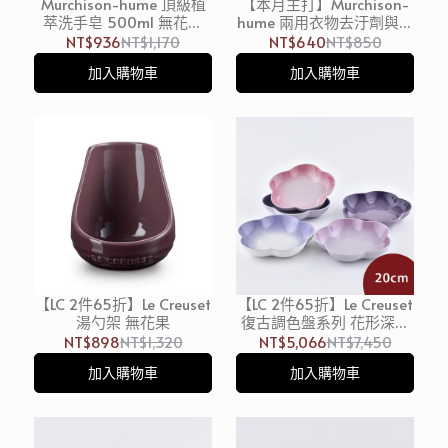
Murchison-hume 頂級植
【本月主打】Murchison-
萃洗手皂 500ml 無花果
hume 兩用衣物去汙劑與植
洗手乳 洗手露
萃香氛噴霧 300ml 花梨木
NT$936
NT$1,170
NT$640
NT$850
薰衣草
加入購物車
加入購物車
【LC 2件65折】Le Creuset
【LC 2件65折】Le Creuset
湯勺架 無花果
復古調色盤系列 花形深盤
組 20cm 5入 星河紫/藍鈴
NT$898
NT$1,320
NT$5,066
NT$7,450
紫/卡特蘭/淡粉紫/綻放粉
加入購物車
加入購物車
餐盤 造型盤