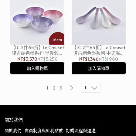
【LC 2件65折】Le Creuset
【LC 2件65折】Le Creuset
復古調色盤系列 早餐穀片
復古調色盤系列 中式湯匙
碗組 16cm 4入 藍鈴紫/卡
4入 藍鈴紫/卡特蘭/淡粉
NT$3,570
NT$5,250
NT$1,346
NT$1,980
特蘭/淡粉紫/綻放粉 餐碗
紫/綻放粉
加入購物車
加入購物車
麥片碗 沙拉碗
1
1
2
3
關於我們
關於我們
會員制度與紅利點數
訂購流程與運送