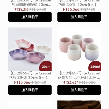
典藏圓形鑄鐵鍋 20cm
花形深盤組 20cm 5入 (薔
2.4L 藍鈴紫 淡金頭 法國製
薇粉/迷霧灰/蛋白霜/錦葵
NT$9,316
NT$13,700
NT$5,066
NT$7,450
湯鍋 燉鍋 (電磁爐 IH爐可
紫/極光午夜藍) 餐盤 造型
加入購物車
加入購物車
用)
盤
【LC 2件65折】Le Creuset
【LC 2件65折】Le Creuset
花形深盤組 20cm 5入 (薔
花蕾系列 馬克杯組 水杯 茶
薇粉/蛋白霜/錦葵紫/淡粉
杯 250ml 5入 貝殼粉/淡
NT$5,066
NT$7,450
NT$3,434
NT$5,050
紅/藍鈴紫) 餐盤 造型盤
粉紅/淡粉紫/牛奶粉/蛋白
加入購物車
加入購物車
霜