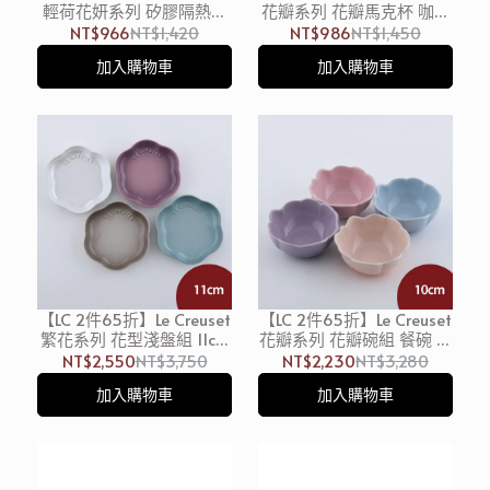
輕荷花妍系列 矽膠隔熱墊
花瓣系列 花瓣馬克杯 咖啡
桌墊 餐墊 淡粉紫
杯 茶杯 330ml 藍鈴紫
NT$966
NT$1,420
NT$986
NT$1,450
加入購物車
加入購物車
【LC 2件65折】Le Creuset
【LC 2件65折】Le Creuset
繁花系列 花型淺盤組 11cm
花瓣系列 花瓣碗組 餐碗 湯
4入 珠光白/肉豆蔻/錦葵
碗 碗公 10cm 4入 雪紡粉/
NT$2,550
NT$3,750
NT$2,230
NT$3,280
紫/海洋之花 餐盤 陶瓷盤
海岸藍/蜜桃橙/藍鈴紫
加入購物車
加入購物車
點心盤 造型盤