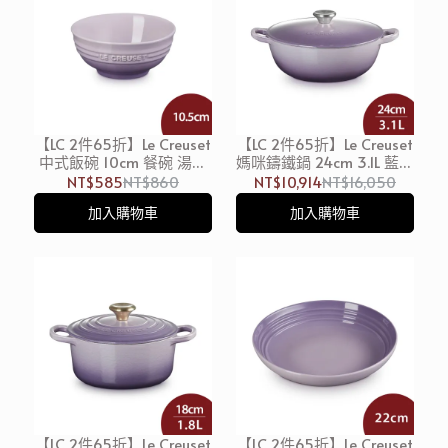
【LC 2件65折】Le Creuset
【LC 2件65折】Le Creuset
中式飯碗 10cm 餐碗 湯碗
媽咪鑄鐵鍋 24cm 3.1L 藍鈴
碗公 藍鈴紫
紫 鋼頭 法國製 媽咪鍋 炒
NT$585
NT$860
NT$10,914
NT$16,050
鍋 湯鍋 燉鍋 (電磁爐 IH爐
加入購物車
加入購物車
可用)
【LC 2件65折】Le Creuset
【LC 2件65折】Le Creuset