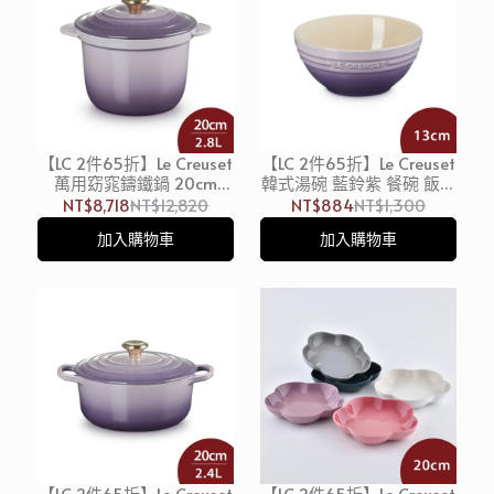
【LC 2件65折】Le Creuset
【LC 2件65折】Le Creuset
萬用窈窕鑄鐵鍋 20cm
韓式湯碗 藍鈴紫 餐碗 飯碗
2.8L 藍鈴紫 淡金頭 湯鍋
碗公
NT$8,718
NT$12,820
NT$884
NT$1,300
燉鍋 (電磁爐 IH爐可用)
加入購物車
加入購物車
【LC 2件65折】Le Creuset
【LC 2件65折】Le Creuset