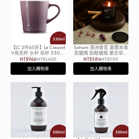
【LC 2件65折】Le Creuset
Sohum 澳洲香氛 墨爾本香
V馬克杯 水杯 茶杯 330ml
氛蠟燭 助眠蠟燭 薰衣草玫
錦葵紫
瑰草 花香調 100g
NT$966
NT$1,420
NT$584
NT$730
加入購物車
加入購物車