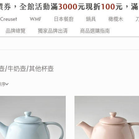
 Creuset
WMF
日本餐廚
鍋具
橄欖木
品牌總覽
獨家品牌出清
商品選購指南
壺/牛奶壺/其他杯壺
排序