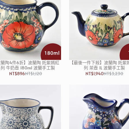
蘭陶4件6折】波蘭陶 奼紫嫣紅
【最後一件下殺】波蘭陶 奼紫
列 牛奶壺 180ml 波蘭手工製
列 茶壺 1L 波蘭手工製
NT$896
NT$1,120
NT$1,940
NT$3,230