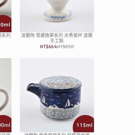
花蕾系列
波蘭陶 雪藏逸夢系列 水煮蛋杯 波蘭
手工製
NT$664
NT$830
 輕荷漫
波蘭陶 乘風悠遊系列 奶精壺含蓋