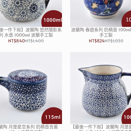
後一件下殺】波蘭陶 悠然隨影系
波蘭陶 春遊系列 奶精壺 100m
列 水壺 1000ml 波蘭手工製
手工製
NT$840
NT$1,400
NT$824
NT$1,030
蘭陶 月墜星空系列 奶精壺含蓋
【最後一件下殺】波蘭陶 月墜