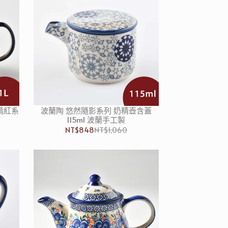
嫣紅系
波蘭陶 悠然隨影系列 奶精壺含蓋
115ml 波蘭手工製
NT$848
NT$1,060