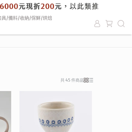
刀具/備料/收納/保鮮/烘焙
共 45 件商品