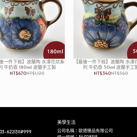
後一件下殺】波蘭陶 水澤花坊系
【最後一件下殺】波蘭陶 水澤
列 牛奶壺 180ml 波蘭手工製
列 牛奶壺 50ml 波蘭手工
NT$670
NT$1,120
NT$340
NT$560
美學生活
公司名稱：歐德臻品有限公司
-6221311#999
統一編號：54028315