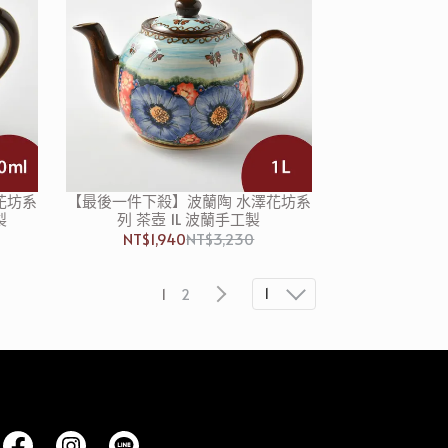
花坊系
【最後一件下殺】波蘭陶 水澤花坊系
製
列 茶壺 1L 波蘭手工製
NT$1,940
NT$3,230
1
1
2