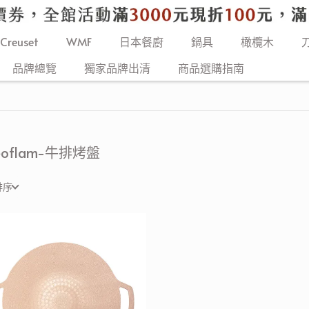
 Creuset
WMF
日本餐廚
鍋具
橄欖木
品牌總覽
獨家品牌出清
商品選購指南
eoflam-牛排烤盤
排序