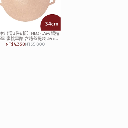
家出清3件6折】NEOFLAM 鑄造
盤 蜜桃雪酪 含烤盤提袋 34cm
IH爐可用
NT$4,350
NT$5,800