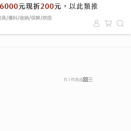
刀具/備料/收納/保鮮/烘焙
共 1 件商品