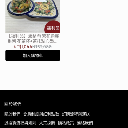
【福利品】波蘭陶 繁花逸麗
系列 花茶杯+茶托點心盤組
200ml 波蘭手工製
NT$1,044
NT$2,088
加入購物車
關於我們
關於我們
會員制度與紅利點數
訂購流程與運送
退換貨流程與規則
大宗採購
隱私政策
連絡我們