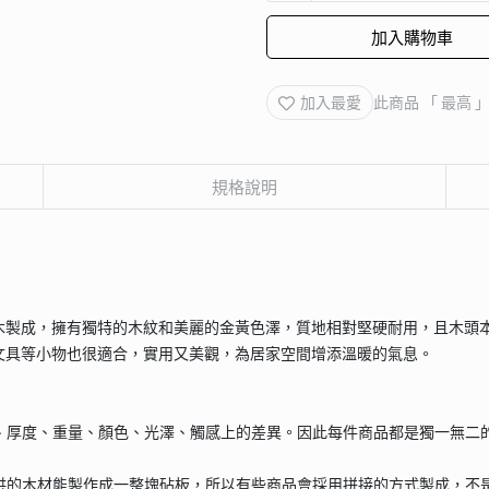
加入購物車
加入最愛
此商品 「 最高
規格說明
木製成，擁有獨特的木紋和美麗的金黃色澤，質地相對堅硬耐用，且木頭
文具等小物也很適合，實用又美觀，為居家空間增添溫暖的氣息。
寸、厚度、重量、顏色、光澤、觸感上的差異。因此每件商品都是獨一無二
提供的木材能製作成一整塊砧板，所以有些商品會採用拼接的方式製成，不