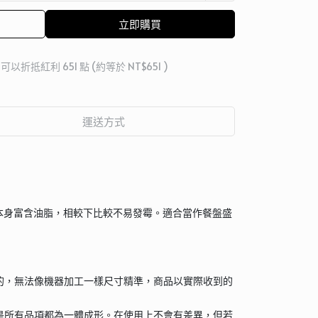
立即購買
 」可以折抵紅利
651
點 (約等於
NT$651
)
運送方式
本身富含油脂，相較下比較不易發霉。適合當作餐盤盛
的，無法像機器加工一樣尺寸精準，商品以實際收到的
是所有品項都為一體成形。在使用上不會有差異，但若