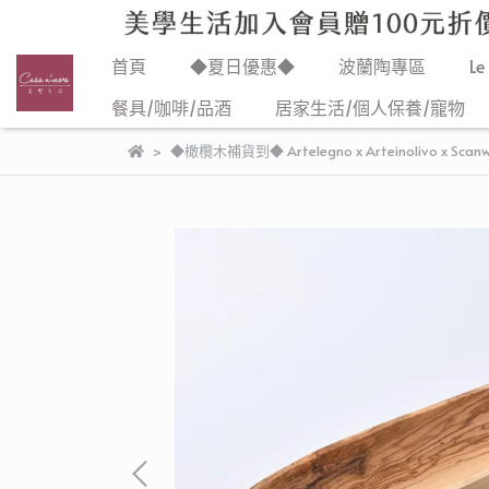
首頁
◆夏日優惠◆
波蘭陶專區
Le
餐具/咖啡/品酒
居家生活/個人保養/寵物
◆橄欖木補貨到◆ Artelegno x Arteinolivo x Scan