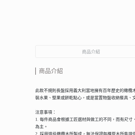
商品介紹
商品介紹
此款不規則長盤採用義大利當地擁有百年歷史的橄欖
裝水果、堅果或餅乾點心，或是當置物盤收納餐具、
注意事項：
1. 每件商品會根據工匠選材與做工的不同，而有尺
為主。
2. 採用退役橄欖木所製成，無法保證每棵原木所能