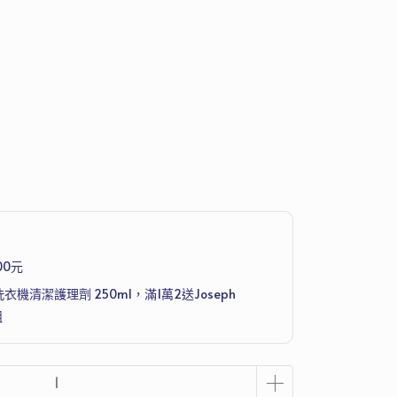
00元
洗衣機清潔護理劑 250ml，滿1萬2送Joseph
組