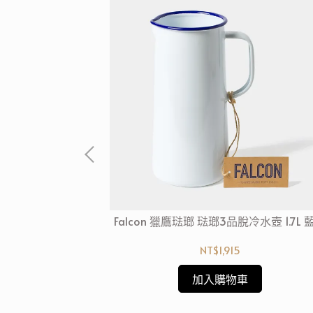
入組 12cm 紅白
Falcon 獵鷹琺瑯 琺瑯3品脫冷水壺 1.7L 
NT$1,915
加入購物車