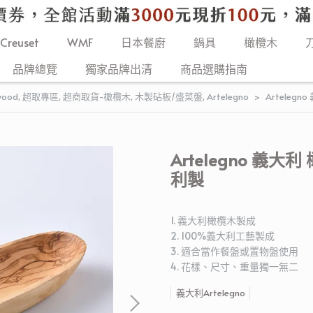
 Creuset
WMF
日本餐廚
鍋具
橄欖木
品牌總覽
獨家品牌出清
商品選購指南
wood
,
超取專區
,
超商取貨-橄欖木
,
木製砧板/盛菜盤
,
Artelegno
Arteleg
Artelegno 義大
利製
1. 義大利橄欖木製成
2. 100%義大利工藝製成
3. 適合當作餐盤或置物盤使用
4. 花樣、尺寸、重量獨一無二
義大利Artelegno