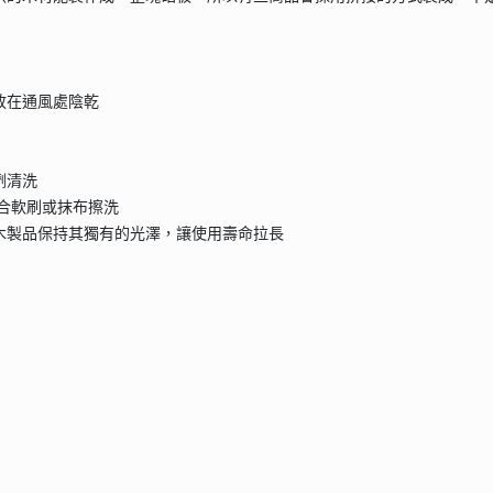
放在通風處陰乾
劑清洗
配合軟刷或抹布擦洗
欖木製品保持其獨有的光澤，讓使用壽命拉長