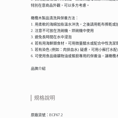
特別在意商品外觀，可以多方考慮。
橄欖木製品清洗與保養方法：
1. 用柔軟的海綿加些溫水沖洗，之後請用乾布擦乾或
2. 注意不可放在洗碗機、烘碗機中使用
3. 避免長時間在水中浸泡
4. 若有用海鮮類食材，可用微量醋水或配合中性洗潔
5. 若有染色 (例如：肉排血水) 疑慮，可用小蘇打水
6. 可使用食品級礦物油或餐廚專用的保養油，讓橄
品牌介紹
規格說明
原廠貨號：ECF67.2