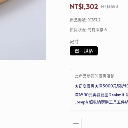
NT$1,302
NT$1,550
商品編號:
ECF67.2
供貨狀況:
尚有庫存 6
尺寸
單一規格
此商品參與的優惠活動
★初夏優惠★滿3000元現折1
滿4500元再送德國Denkmit 
Joseph 超收納廚房工具五件