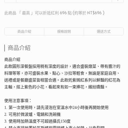
此商品 「 最高 」可以折抵紅利
696
點 (約等於
NT$696
)
商品介紹
規格說明
運送方式
商品介紹
商品介紹
此款圓形深餐盤採用稍有深度的設計，適合盛裝燉菜、帶有醬汁的
料理等等，亦可盛裝水果、點心、沙拉等輕食，無論是家庭自用、
送禮或是餐廳盛菜皆相當合適。此款奼紫嫣紅系列以鮮豔的紅花為
主軸，搭上紫色的小花，看起來有如一束捧花，繽紛嬌豔。
使用注意事項：
1. 第一次使用時，請先浸泡在室溫水中24小時後再開始使用
2. 可用於微波爐、電鍋和洗碗機
3. 使用時加熱溫度不可超過攝氏150度