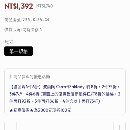
NT$1,392
NT$1,740
商品編號:
234-K-36-Q1
供貨狀況:
尚有庫存 4
尺寸
單一規格
此商品參與的優惠活動
【波蘭陶4件6折】波蘭陶 Cerraf/Zaklady 1件8折，2件75折，
3件7折，4件6折 (頁面上的優惠售價是單件已打8折的價格，2
件再打93折，3件再打86折，4件含以上再打75折)
★初夏優惠★滿3000元現折100元
滿4500元再送德國Denkmit 洗衣機清潔護理劑 250ml，滿1萬
2送Joseph Joseph 超收納廚房工具五件組