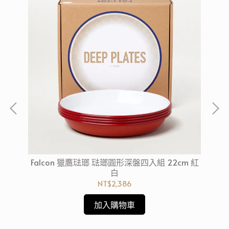
形深
Falcon 獵鷹琺瑯 琺瑯圓形深盤四入組 22cm 紅
F
白
NT$2,386
加入購物車