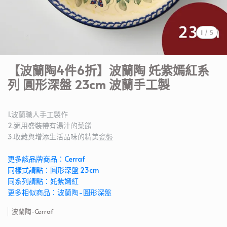
1
/
5
【波蘭陶4件6折】波蘭陶 奼紫嫣紅系
列 圓形深盤 23cm 波蘭手工製
1.波蘭職人手工製作
2.適用盛裝帶有湯汁的菜餚
3.收藏與增添生活品味的精美瓷盤
更多該品牌商品：Cerraf
同樣式請點：圓形深盤 23cm
同系列請點：奼紫嫣紅
更多相似商品：波蘭陶-圓形深盤
波蘭陶-Cerraf