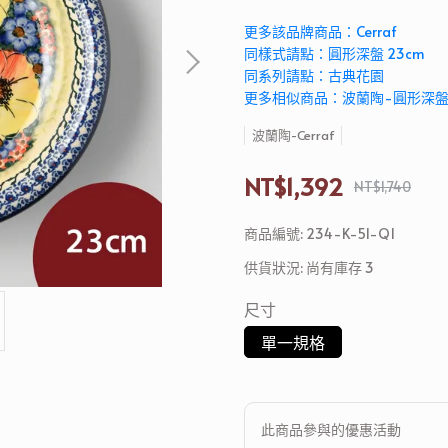
更多該品牌商品：Cerraf
同樣式請點：圓形深盤 23cm
同系列請點：古典花園
更多相似商品：波蘭陶-圓形深
波蘭陶-Cerraf
NT$1,392
NT$1,740
商品編號:
234-K-51-Q1
供貨狀況:
尚有庫存 3
尺寸
單一規格
此商品參與的優惠活動