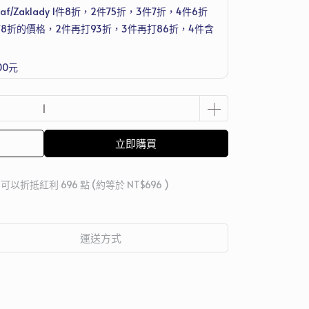
f/Zaklady 1件8折，2件75折，3件7折，4件6折
8折的價格，2件再打93折，3件再打86折，4件含
00元
洗衣機清潔護理劑 250ml，滿1萬2送Joseph
組
立即購買
 」可以折抵紅利
696
點 (約等於
NT$696
)
運送方式