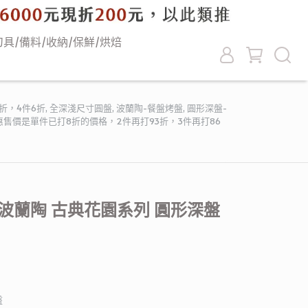
刀具/備料/收納/保鮮/烘焙
件8折，4件6折
,
全深淺尺寸圓盤
,
波蘭陶-餐盤烤盤
,
圓形深盤-
面上的優惠售價是單件已打8折的價格，2件再打93折，3件再打86
波蘭陶 古典花園系列 圓形深盤
盤