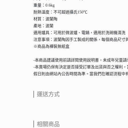
重量：0.6kg
耐熱溫度：不可超過攝氏150℃
材質：波蘭陶
產地：波蘭
適用爐具：可用於微波爐、電鍋，適用於洗碗機清洗
注意事項：波蘭陶因手工製成的關係，每個商品尺寸
※商品為裸裝無紙盒
-本商品建議使用前請詳閱使用說明書，未成年兒童
-本賣場仍保有決定是否接受訂單及出貨與否之權利，
假日則由網站內公告時間為準。當我們在確認流程中
運送方式
相關商品