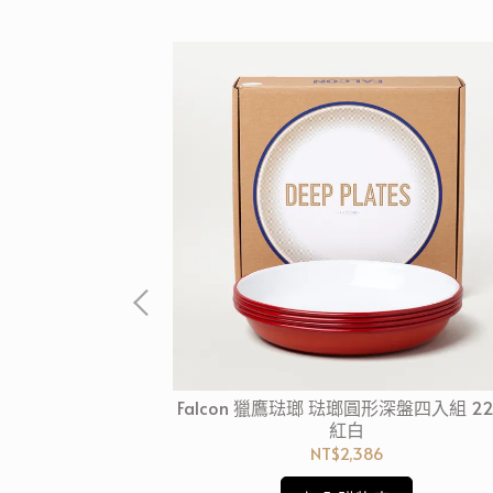
藍印紅花系列 圓形
Falcon 獵鷹琺瑯 琺瑯圓形深盤四入組 22
蘭手工製
紅白
NT$2,386