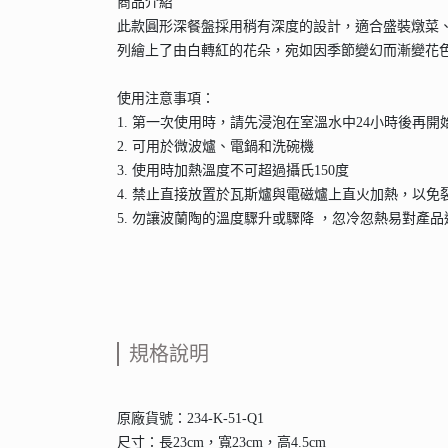
商品介紹
此款圓形深餐盤採用稍有深度的設計，適合盛裝燉菜
列繪上了由白轉紅的花朵，宛如因季節變幻而漸變花
使用注意事項：
1. 第一次使用時，請先浸泡在室溫水中24小時後再開
2. 可用於微波爐、電鍋和洗碗機
3. 使用時加熱溫度不可超過攝氏150度
4. 禁止直接放置於瓦斯爐與電磁爐上直火加熱，以免
5. 勿讓波蘭陶的溫度驟升或驟降 ，忽冷忽熱易對產
規格說明
原廠貨號：234-K-51-Q1
尺寸：長23cm，寬23cm，高4.5cm