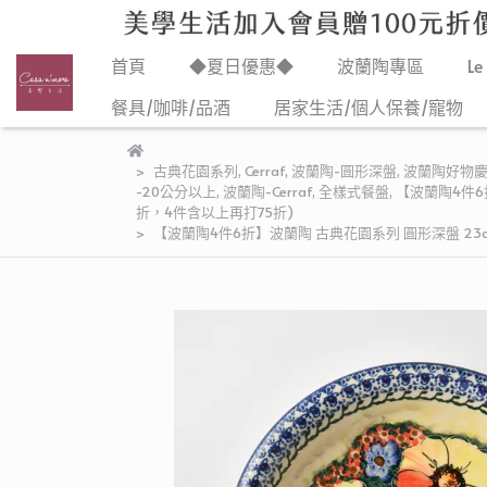
首頁
◆夏日優惠◆
波蘭陶專區
Le
餐具/咖啡/品酒
居家生活/個人保養/寵物
古典花園系列
,
Cerraf
,
波蘭陶-圓形深盤
,
波蘭陶好物
-20公分以上
,
波蘭陶-Cerraf
,
全樣式餐盤
,
【波蘭陶4件6折
折，4件含以上再打75折)
【波蘭陶4件6折】波蘭陶 古典花園系列 圓形深盤 23