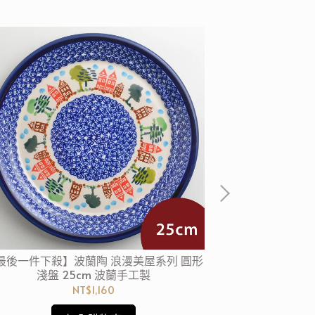
最後一件下殺】波蘭陶 浪漫美屋系列 圓形
【波蘭陶4件6折
淺盤 25cm 波蘭手工製
淺盤 
NT$1,160