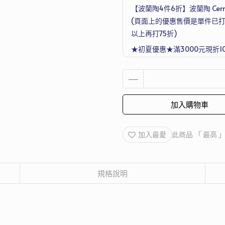
【波蘭陶4件6折】波蘭陶 Cerra
(頁面上的優惠售價是單件已打
以上再打75折)
★初夏優惠★滿3000元現折1
滿4500元再送德國Denkmit 
Joseph 超收納廚房工具五件
加入購物車
加入最愛
此商品 「 最高
規格說明