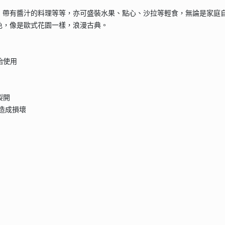
、帶有醬汁的料理等等，亦可盛裝水果、點心、沙拉等輕食，無論是家庭
色，像是歐式花園一樣，浪漫古典。
始使用
裂開
品造成損壞