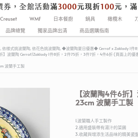
 Creuset
WMF
日本餐廚
鍋具
橄欖木
品牌總覽
獨家品牌出清
商品選購指南
慶
,
依樣式挑波蘭陶
,
依花色挑波蘭陶
,
◆波蘭陶夏日優惠◆ Cerraf x Zaklady 1
】波蘭陶 Cerraf/Zaklady 1件8折，2件75折，3件7折，4件6折 (頁
cm 波蘭手工製
【波蘭陶4件6折】
23cm 波蘭手工製
1.波蘭職人手工製作
2.適用盛裝帶有湯汁的菜餚
3.收藏與增添生活品味的精美瓷