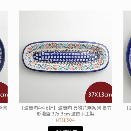
橢圓
【波蘭陶4件6折】波蘭陶 典雅花團系列 長方
【
形淺盤 37x13cm 波蘭手工製
NT$1,304