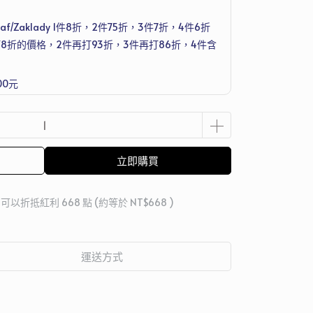
f/Zaklady 1件8折，2件75折，3件7折，4件6折
8折的價格，2件再打93折，3件再打86折，4件含
00元
洗衣機清潔護理劑 250ml，滿1萬2送Joseph
組
立即購買
 」可以折抵紅利
668
點 (約等於
NT$668
)
運送方式