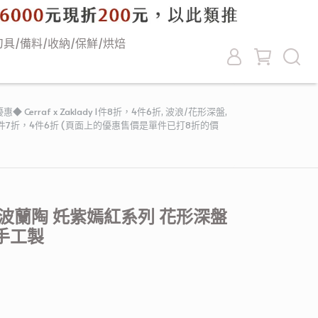
刀具/備料/收納/保鮮/烘焙
 Cerraf x Zaklady 1件8折，4件6折
,
波浪/花形深盤
,
5折，3件7折，4件6折 (頁面上的優惠售價是單件已打8折的價
波蘭陶 奼紫嫣紅系列 花形深盤
蘭手工製