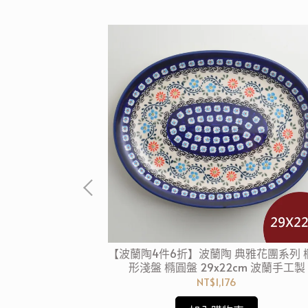
紅白彩卉系列 圓形
【波蘭陶4件6折】波蘭陶 典雅花團系列 
蘭手工製
形淺盤 橢圓盤 29x22cm 波蘭手工製
NT$1,176