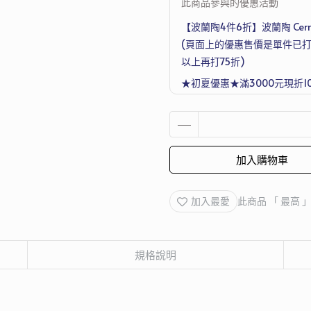
此商品參與的優惠活動
【波蘭陶4件6折】波蘭陶 Cerra
(頁面上的優惠售價是單件已打
以上再打75折)
★初夏優惠★滿3000元現折1
滿4500元再送德國Denkmit 
Joseph 超收納廚房工具五件
加入購物車
加入最愛
此商品 「 最高
規格說明