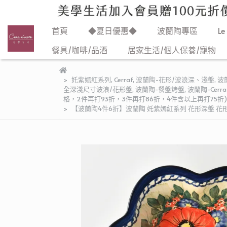
首頁
◆夏日優惠◆
波蘭陶專區
Le
餐具/咖啡/品酒
居家生活/個人保養/寵物
奼紫嫣紅系列
,
Cerraf
,
波蘭陶-花形/波浪深、淺盤
,
波
全深淺尺寸波浪/花形盤
,
波蘭陶-餐盤烤盤
,
波蘭陶-Cerra
格，2件再打93折，3件再打86折，4件含以上再打75折)
【波蘭陶4件6折】波蘭陶 奼紫嫣紅系列 花形深盤 花形