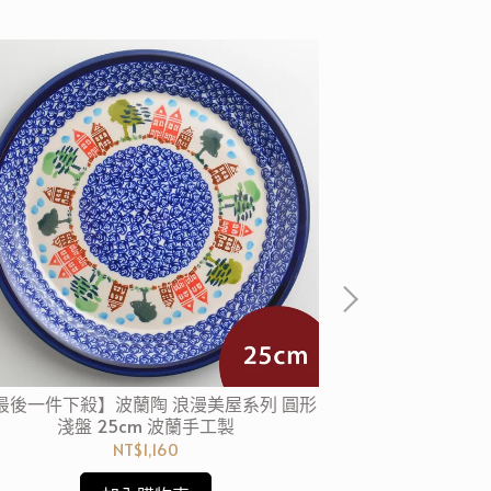
最後一件下殺】波蘭陶 浪漫美屋系列 圓形
【波蘭陶4件6折
淺盤 25cm 波蘭手工製
淺盤 
NT$1,160