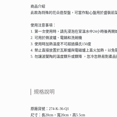
商品介紹
此款為特殊的花朵造型盤，可當作點心盤用於盛裝前
使用注意事項：
1. 第一次使用時，請先浸泡在室溫水中24小時後再開
2. 可用於微波爐、電鍋和洗碗機
3. 使用時加熱溫度不可超過攝氏150度
4. 禁止直接放置於瓦斯爐與電磁爐上直火加熱，以免
5. 勿讓波蘭陶的溫度驟升或驟降 ，忽冷忽熱易對產
規格說明
原廠貨號：274-K-36-Q1
尺寸：長20cm，寬20cm，高5.5cm