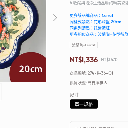
4.收藏與增添生活品味的精美瓷
更多該品牌商品：Cerraf
同樣式請點：花形深盤 20cm
同系列請點：奼紫嫣紅
更多相似商品：波蘭陶-花型盤/
波蘭陶-Cerraf
NT$1,336
NT$1,670
商品編號:
274-K-36-Q1
供貨狀況:
尚有庫存 6
尺寸
單一規格