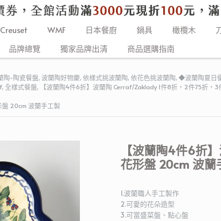
 Creuset
WMF
日本餐廚
鍋具
橄欖木
品牌總覽
獨家品牌出清
商品選購指南
蘭陶-陶瓷餐盤
,
波蘭陶好物慶
,
依樣式挑波蘭陶
,
依花色挑波蘭陶
,
◆波蘭陶夏日優惠◆
f
,
全樣式餐盤
,
【波蘭陶4件6折】波蘭陶 Cerraf/Zaklady 1件8折，2件7
盤 20cm 波蘭手工製
【波蘭陶4件6折】
花形盤 20cm 波
1.波蘭職人手工製作
2.可愛的花朵造型
3.可當盛菜盤、點心盤