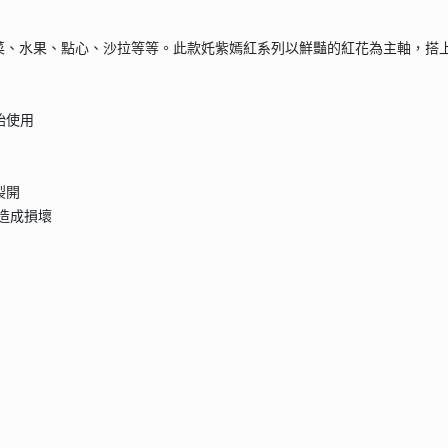
菜、水果、點心、沙拉等等。此款奼紫嫣紅系列以鮮豔的紅花為主軸，搭
始使用
裂開
品造成損壞