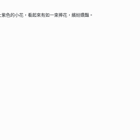
上紫色的小花，看起來有如一束捧花，繽紛嬌豔。