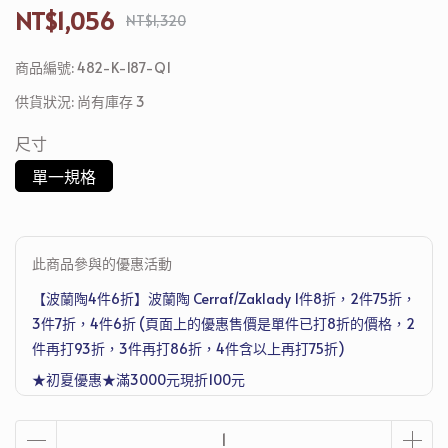
NT$1,056
NT$1,320
商品編號:
482-K-187-Q1
供貨狀況:
尚有庫存 3
尺寸
單一規格
此商品參與的優惠活動
【波蘭陶4件6折】波蘭陶 Cerraf/Zaklady 1件8折，2件75折，
3件7折，4件6折 (頁面上的優惠售價是單件已打8折的價格，2
件再打93折，3件再打86折，4件含以上再打75折)
★初夏優惠★滿3000元現折100元
滿4500元再送德國Denkmit 洗衣機清潔護理劑 250ml，滿1萬
2送Joseph Joseph 超收納廚房工具五件組