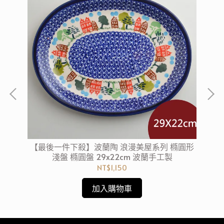
圓形
【最後一件下殺】波蘭陶 浪漫美屋系列 橢圓形
【
淺盤 橢圓盤 29x22cm 波蘭手工製
NT$1,150
加入購物車