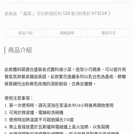
此商品 「 最高 」可以折抵紅利
528
點 (約等於
NT$528
)
商品介紹
規格說明
運送方式
商品介紹
此款醬料碟適合盛裝各式醬料或小菜。造型小巧精美，可以提升用
餐氣氛與餐桌擺設美感。此款繁花逸麗系列以乳白色為基底，鮮嫩
綠葉襯托出粉黃色玫瑰的清新脫俗，古典且優雅。
使用注意事項：
1. 第一次使用時，請先浸泡在室溫水中24小時後再開始使用
2. 可用於微波爐、電鍋和洗碗機
3. 使用時加熱溫度不可超過攝氏150度
4. 禁止直接放置於瓦斯爐與電磁爐上直火加熱，以免裂開