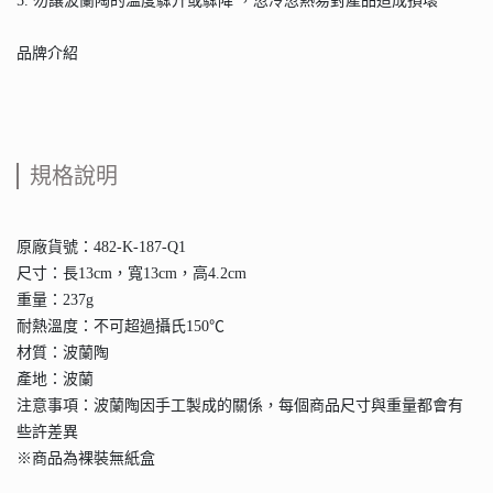
5. 勿讓波蘭陶的溫度驟升或驟降 ，忽冷忽熱易對產品造成損壞
品牌介紹
規格說明
原廠貨號：482-K-187-Q1
尺寸：長13cm，寬13cm，高4.2cm
重量：237g
耐熱溫度：不可超過攝氏150℃
材質：波蘭陶
產地：波蘭
注意事項：波蘭陶因手工製成的關係，每個商品尺寸與重量都會有
些許差異
※商品為裸裝無紙盒