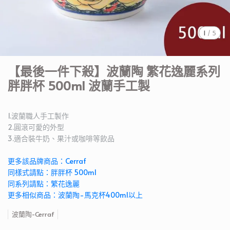
1
/
5
【最後一件下殺】波蘭陶 繁花逸麗系列
胖胖杯 500ml 波蘭手工製
1.波蘭職人手工製作
2.圓滾可愛的外型
3.適合裝牛奶、果汁或咖啡等飲品
更多該品牌商品：Cerraf
同樣式請點：胖胖杯 500ml
同系列請點：繁花逸麗
更多相似商品：波蘭陶-馬克杯400ml以上
波蘭陶-Cerraf