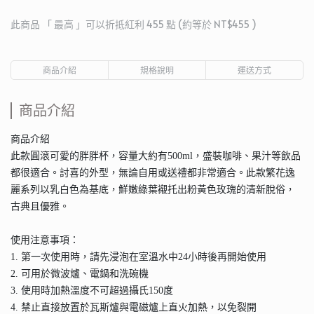
此商品 「 最高 」可以折抵紅利
455
點 (約等於
NT$455
)
商品介紹
規格說明
運送方式
商品介紹
商品介紹
此款圓滾可愛的胖胖杯，容量大約有500ml，盛裝咖啡、果汁等飲品
都很適合。討喜的外型，無論自用或送禮都非常適合。此款繁花逸
麗系列以乳白色為基底，鮮嫩綠葉襯托出粉黃色玫瑰的清新脫俗，
古典且優雅。
使用注意事項：
1. 第一次使用時，請先浸泡在室溫水中24小時後再開始使用
2. 可用於微波爐、電鍋和洗碗機
3. 使用時加熱溫度不可超過攝氏150度
4. 禁止直接放置於瓦斯爐與電磁爐上直火加熱，以免裂開