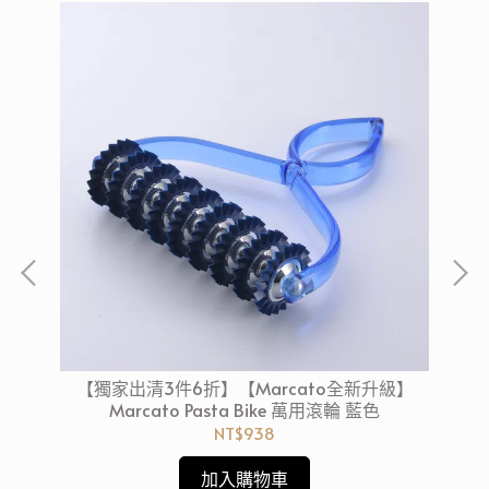
方形
【獨家出清3件6折】【Marcato全新升級】
【
Marcato Pasta Bike 萬用滾輪 藍色
NT$938
加入購物車