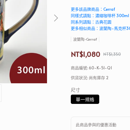
更多該品牌商品：Cerraf
同樣式請點：濃縮咖啡杯 300ml
同系列請點：古典花園
更多相似商品：波蘭陶-馬克杯300
波蘭陶-Cerraf
NT$1,080
NT$1,350
商品編號:
60-K-51-Q1
供貨狀況:
尚有庫存 2
尺寸
單一規格
此商品參與的優惠活動