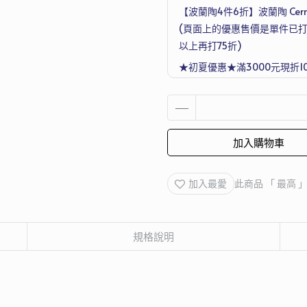
【波蘭陶4件6折】波蘭陶 Cerra
(頁面上的優惠售價是單件已打
以上再打75折)
★初夏優惠★滿3000元現折1
滿4500元再送德國Denkmit 
Joseph 超收納廚房工具五件
加入購物車
加入最愛
此商品 「 最高
規格說明