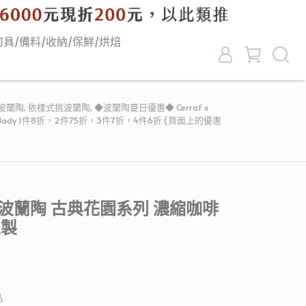
刀具/備料/收納/保鮮/烘焙
波蘭陶
,
依樣式挑波蘭陶
,
◆波蘭陶夏日優惠◆ Cerraf x
klady 1件8折，2件75折，3件7折，4件6折 (頁面上的優惠
波蘭陶 古典花園系列 濃縮咖啡
工製
品