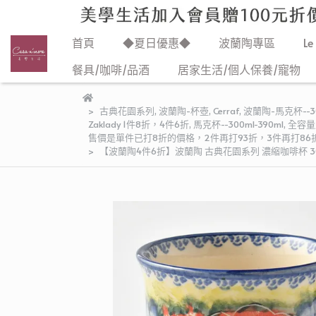
首頁
◆夏日優惠◆
波蘭陶專區
Le
餐具/咖啡/品酒
居家生活/個人保養/寵物
古典花園系列
,
波蘭陶-杯壺
,
Cerraf
,
波蘭陶-馬克杯--30
Zaklady 1件8折，4件6折
,
馬克杯--300ml-390ml
,
全容量
售價是單件已打8折的價格，2件再打93折，3件再打86折
【波蘭陶4件6折】波蘭陶 古典花園系列 濃縮咖啡杯 30