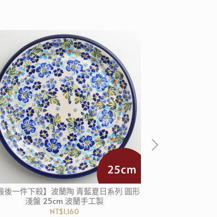
最後一件下殺】波蘭陶 青藍夏日系列 圓形
【波蘭陶4件6折
淺盤 25cm 波蘭手工製
淺盤 
NT$1,160