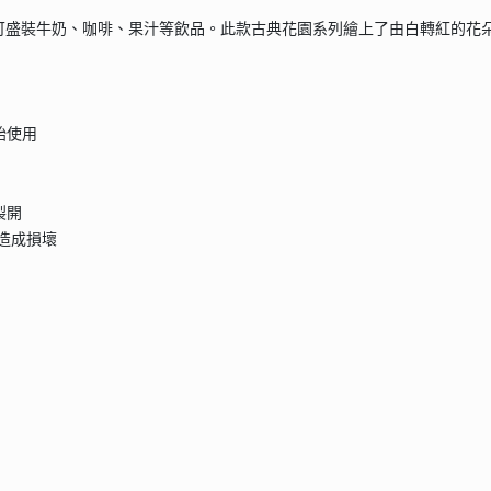
可盛裝牛奶、咖啡、果汁等飲品。此款古典花園系列繪上了由白轉紅的花
始使用
裂開
品造成損壞