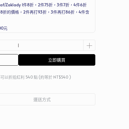
f/Zaklady 1件8折，2件75折，3件7折，4件6折
8折的價格，2件再打93折，3件再打86折，4件含
00元
洗衣機清潔護理劑 250ml，滿1萬2送Joseph
組
立即購買
 」可以折抵紅利
540
點 (約等於
NT$540
)
運送方式