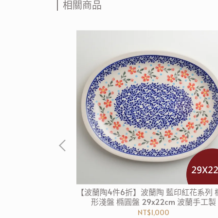
相關商品
藍印紅花系列 圓形
【波蘭陶4件6折】波蘭陶 藍印紅花系列 
蘭手工製
形淺盤 橢圓盤 29x22cm 波蘭手工製
NT$1,000