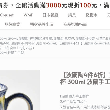
 Creuset
WMF
日本餐廚
鍋具
橄欖木
品牌總覽
獨家品牌出清
商品選購指南
0ml-390ml
,
波蘭陶-杯和壺和杯盤組
,
波蘭陶-馬克杯
,
波蘭陶好物慶
,
依花色挑
馬克杯
,
波蘭陶-杯與杯盤
,
波蘭陶-Cerraf
,
【波蘭陶4件6折】波蘭陶 Cerraf/Za
，4件含以上再打75折)
0ml 波蘭手工製
【波蘭陶4件6折】
杯 300ml 波蘭手
1.波蘭職人手工製作
2.杯子採寬口設計
3.適合裝牛奶、果汁或咖啡等飲