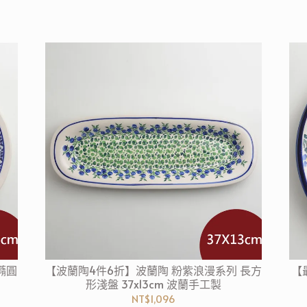
橢圓
【波蘭陶4件6折】波蘭陶 粉紫浪漫系列 長方
【
形淺盤 37x13cm 波蘭手工製
NT$1,096