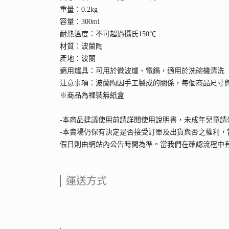
重量：0.2kg
容量：300ml
耐熱溫度：不可超過攝氏150℃
材質：波蘭陶
產地：波蘭
適用爐具：可用於微波爐、電鍋，適用於洗碗機清洗
注意事項：波蘭陶因手工製成的關係，每個商品尺寸
※商品為裸裝無紙盒
-本商品建議使用前請詳閱使用說明書，未成年兒童
-本賣場仍保有決定是否接受訂單及出貨與否之權利，
假日則由網站內公告時間為準。當我們在確認流程中
運送方式