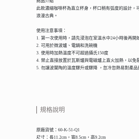
商品介紹
此款濃縮咖啡杯為直立杯身，杯口稍有弧度的設計，
浪漫古典。
使用注意事項：
1. 第一次使用時，請先浸泡在室溫水中24小時後再開
2. 可用於微波爐、電鍋和洗碗機
3. 使用時加熱溫度不可超過攝氏150度
4. 禁止直接放置於瓦斯爐與電磁爐上直火加熱，以免
5. 勿讓波蘭陶的溫度驟升或驟降 ，忽冷忽熱易對產
規格說明
原廠貨號：60-K-51-Q1
尺寸：長11.2cm，寬8.5cm，高9.2cm