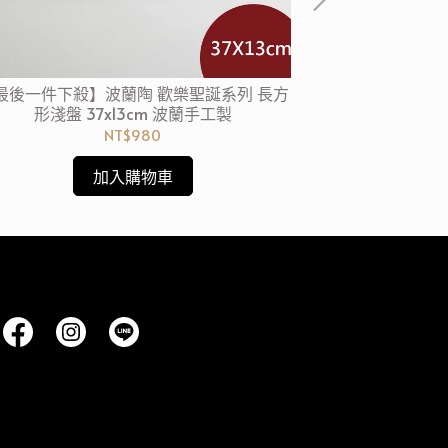
最後一件下殺】波蘭陶 歡樂聖誕系列 長方
【波蘭陶4件6折
形淺盤 37x13cm 波蘭手工製
淺盤 
NT$980
加入購物車