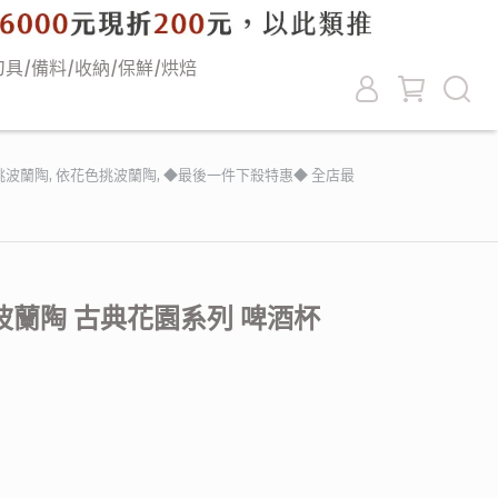
刀具/備料/收納/保鮮/烘焙
挑波蘭陶
,
依花色挑波蘭陶
,
◆最後一件下殺特惠◆ 全店最
蘭陶 古典花園系列 啤酒杯