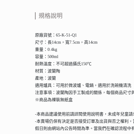
規格說明
原廠貨號：65-K-51-Q1
尺寸：長14cm，寬7.5cm，高14cm
重量：0.4kg
容量：500ml
耐熱溫度：不可超過攝氏150℃
材質：波蘭陶
產地：波蘭
適用爐具：可用於微波爐、電鍋，適用於洗碗機清洗
注意事項：波蘭陶因手工製成的關係，每個商品尺寸
※商品為裸裝無紙盒
-本商品建議使用前請詳閱使用說明書，未成年兒童
-本賣場仍保有決定是否接受訂單及出貨與否之權利，
假日則由網站內公告時間為準。當我們在確認流程中