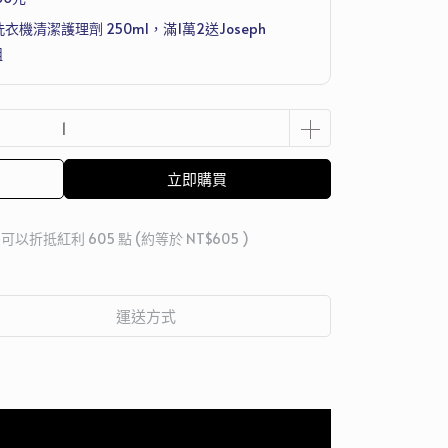
洗衣機清潔護理劑 250ml，滿1萬2送Joseph
組
立即購買
 」可以折抵紅利
605
點 (約等於
NT$605
)
運送方式