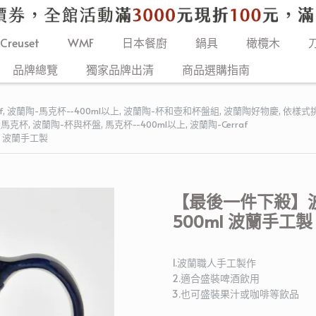
 Creuset
WMF
日本餐廚
鍋具
橄欖木
品牌總覽
獨家品牌出清
商品選購指南
f
,
波蘭陶-馬克杯--400ml以上
,
波蘭陶-杯和壺和杯盤組
,
波蘭陶好物慶
,
依樣式
量馬克杯
,
波蘭陶-杯與杯盤
,
馬克杯--400ml以上
,
波蘭陶-Cerraf
l 波蘭手工製
【最後一件下殺】波
500ml 波蘭手工製
1.波蘭職人手工製作
2.適合盛裝啤酒飲用
3.也可盛裝果汁或咖啡等飲品