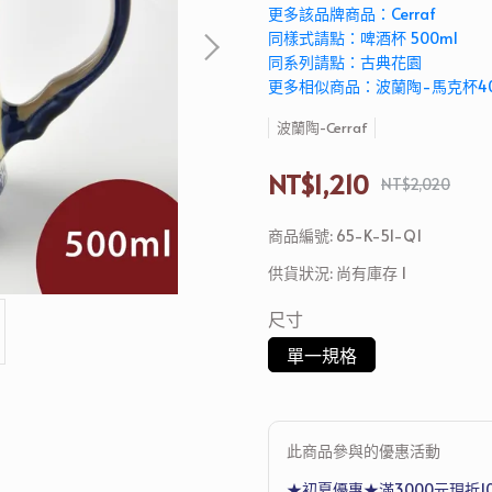
更多該品牌商品：Cerraf
同樣式請點：啤酒杯 500ml
同系列請點：古典花園
更多相似商品：波蘭陶-馬克杯40
波蘭陶-Cerraf
NT$1,210
NT$2,020
商品編號:
65-K-51-Q1
供貨狀況:
尚有庫存 1
尺寸
單一規格
此商品參與的優惠活動
★初夏優惠★滿3000元現折1