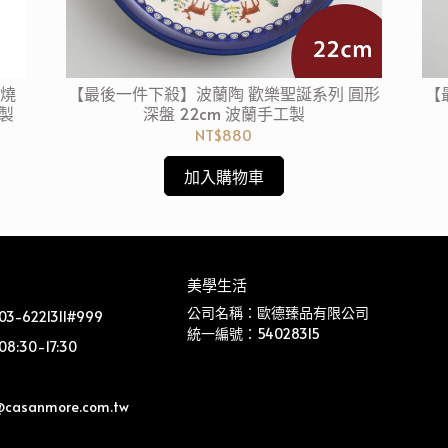
古燒
【最後一件下殺】波蘭陶 歡樂聖誕系列 圓形
【
本製
深盤 22cm 波蘭手工製
NT$880
加入購物車
美學生活
公司名稱：歐德臻品有限公司
-6221311#999
統一編號：54028315
:30-17:30
@casanmore.com.tw 