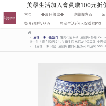
首頁
◆夏日優惠◆
波蘭陶專區
Le
餐具/咖啡/品酒
居家生活/個人保養/寵物
最後一件下殺出清
,
古典花園系列
,
波蘭陶-杯壺
,
Cerra
後一件！賣完即絕版！
,
美學生活 出清&特價專區
,
全容
【最後一件下殺】波蘭陶 古典花園系列 啤酒杯 500m