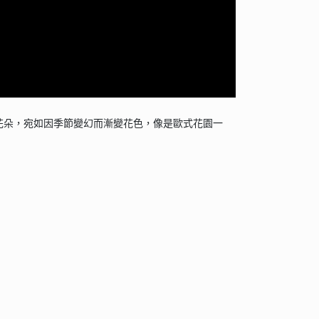
花朵，宛如因季節變幻而漸變花色，像是歐式花園一