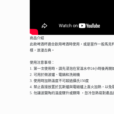
商品介紹
此款啤酒杯適合飲用啤酒時使用，或是當作一般馬克
樣，浪漫古典。
使用注意事項：
1. 第一次使用時，請先浸泡在室溫水中24小時後再開
2. 可用於微波爐、電鍋和洗碗機
3. 使用時加熱溫度不可超過攝氏150度
4. 禁止直接放置於瓦斯爐與電磁爐上直火加熱，以免
5. 勿讓波蘭陶的溫度驟升或驟降 ，忽冷忽熱易對產