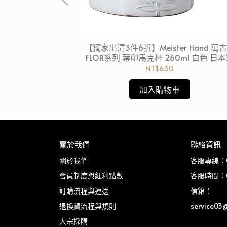
紅點藍花系列 圓形
【獨家出清3件6折】Meister Hand 萬
蘭手工製
FLOR系列 葉印馬克杯 260ml 白色 日
NT$630
加入購物車
關於我們
聯絡資訊
關於我們
客服專線：03
會員制度與紅利點數
客服時間：08
訂購流程與運送
信箱：
退換貨流程與規則
service03
大宗採購