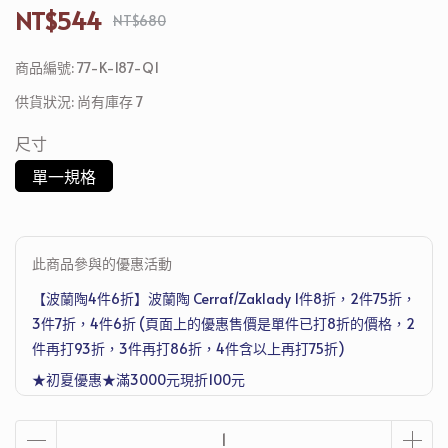
NT$544
NT$680
商品編號:
77-K-187-Q1
供貨狀況:
尚有庫存 7
尺寸
單一規格
此商品參與的優惠活動
【波蘭陶4件6折】波蘭陶 Cerraf/Zaklady 1件8折，2件75折，
3件7折，4件6折 (頁面上的優惠售價是單件已打8折的價格，2
件再打93折，3件再打86折，4件含以上再打75折)
★初夏優惠★滿3000元現折100元
滿4500元再送德國Denkmit 洗衣機清潔護理劑 250ml，滿1萬
2送Joseph Joseph 超收納廚房工具五件組