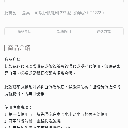
此商品 「 最高 」可以折抵紅利
272
點 (約等於
NT$272
)
商品介紹
規格說明
運送方式
商品介紹
商品介紹
此款點心匙可以當甜點或茶飲所需的湯匙或攪拌匙使用，無論是家
庭自用、送禮或是餐廳盛菜皆相當合適。
此款繁花逸麗系列以乳白色為基底，鮮嫩綠葉襯托出粉黃色玫瑰的
清新脫俗，古典且優雅。
使用注意事項：
1. 第一次使用時，請先浸泡在室溫水中24小時後再開始使用
2. 可用於微波爐、電鍋和洗碗機