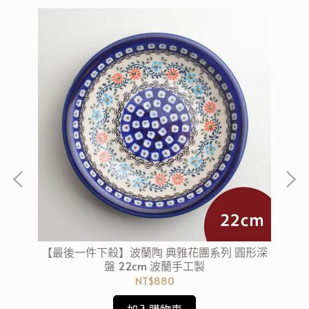
心淺
【最後一件下殺】波蘭陶 典雅花團系列 圓形深
【
盤 22cm 波蘭手工製
NT$880