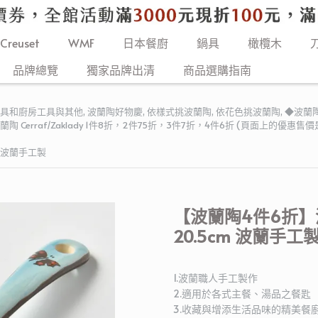
 Creuset
WMF
日本餐廚
鍋具
橄欖木
品牌總覽
獨家品牌出清
商品選購指南
餐具和廚房工具與其他
,
波蘭陶好物慶
,
依樣式挑波蘭陶
,
依花色挑波蘭陶
,
◆波蘭陶夏
陶 Cerraf/Zaklady 1件8折，2件75折，3件7折，4件6折 (頁面上的優
m 波蘭手工製
【波蘭陶4件6折】
20.5cm 波蘭手工
1.波蘭職人手工製作
2.適用於各式主餐、湯品之餐匙
3.收藏與增添生活品味的精美餐