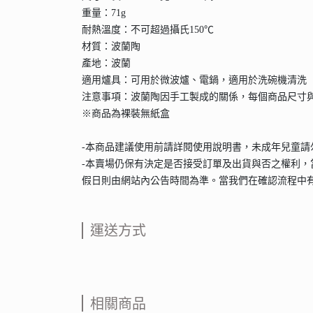
重量：71g
耐熱溫度：不可超過攝氏150℃
材質：波蘭陶
產地：波蘭
適用爐具：可用於微波爐、電鍋，適用於洗碗機清洗
注意事項：波蘭陶因手工製成的關係，每個商品尺寸
※商品為裸裝無紙盒
-本商品建議使用前請詳閱使用說明書，未成年兒童
-本賣場仍保有決定是否接受訂單及出貨與否之權利，
假日則由網站內公告時間為準。當我們在確認流程中
運送方式
相關商品