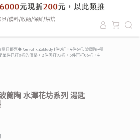
刀具/備料/收納/保鮮/烘焙
日優惠◆ Cerraf x Zaklady 1件8折，4件6折
,
波蘭陶-餐
惠售價是單件已打8折的價格，2件再打93折，3件再打86折，4
波蘭陶 水澤花坊系列 湯匙
製
廚