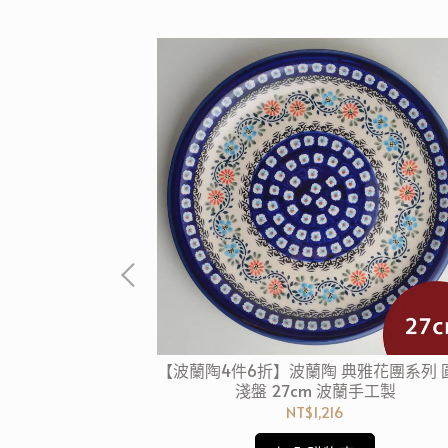
粉紫浪漫系列 長方
【波蘭陶4件6折】波蘭陶 典雅花團系列 
波蘭手工製
淺盤 27cm 波蘭手工製
NT$1,216