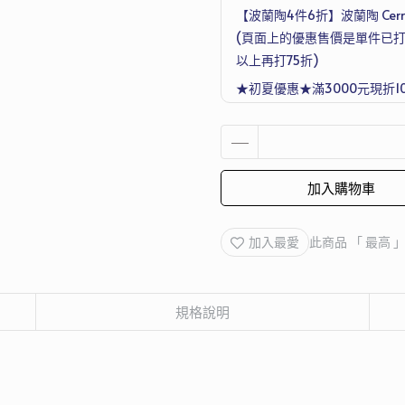
【波蘭陶4件6折】波蘭陶 Cerra
(頁面上的優惠售價是單件已打
以上再打75折)
★初夏優惠★滿3000元現折1
滿4500元再送德國Denkmit 
Joseph 超收納廚房工具五件
加入購物車
加入最愛
此商品 「 最高
規格說明