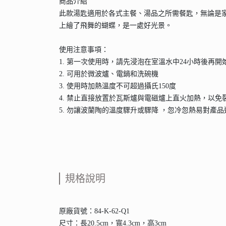
商品介紹
此款湯匙適用於各式主餐、湯品之所需餐匙，無論是
上繪了飛舞的蝴蝶，是一處好光景。
使用注意事項：
1. 第一次使用時，請先浸泡在室溫水中24小時後再開
2. 可用於微波爐、電鍋和洗碗機
3. 使用時加熱溫度不可超過攝氏150度
4. 禁止直接放置於瓦斯爐與電磁爐上直火加熱，以免
5. 勿讓波蘭陶的溫度驟升或驟降 ，忽冷忽熱易對產
規格說明
原廠貨號：84-K-62-Q1
尺寸：長20.5cm，寬4.3cm，高3cm