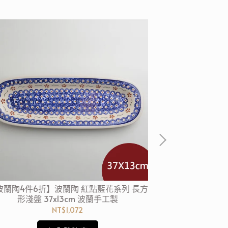
波蘭陶4件6折】波蘭陶 紅點藍花系列 長方
【波蘭陶4件6折
形淺盤 37x13cm 波蘭手工製
形淺盤 
NT$1,072