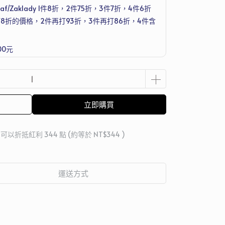
f/Zaklady 1件8折，2件75折，3件7折，4件6折
8折的價格，2件再打93折，3件再打86折，4件含
00元
洗衣機清潔護理劑 250ml，滿1萬2送Joseph
組
立即購買
 」可以折抵紅利
344
點 (約等於
NT$344
)
運送方式