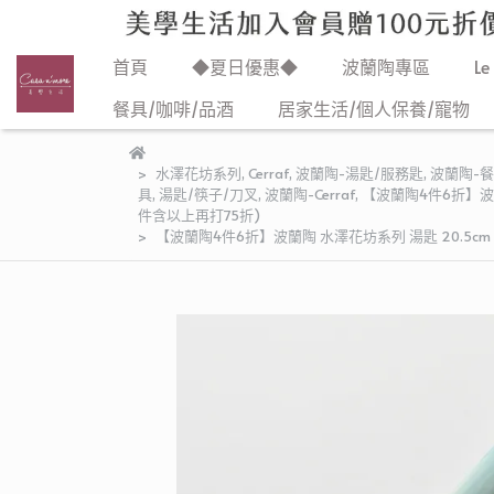
首頁
◆夏日優惠◆
波蘭陶專區
Le
餐具/咖啡/品酒
居家生活/個人保養/寵物
水澤花坊系列
,
Cerraf
,
波蘭陶-湯匙/服務匙
,
波蘭陶-
具
,
湯匙/筷子/刀叉
,
波蘭陶-Cerraf
,
【波蘭陶4件6折】波蘭
件含以上再打75折)
【波蘭陶4件6折】波蘭陶 水澤花坊系列 湯匙 20.5c