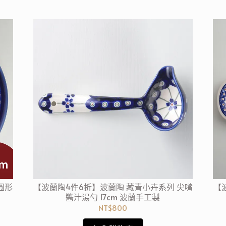
圓形
【波蘭陶4件6折】波蘭陶 藏青小卉系列 尖嘴
【
醬汁湯勺 17cm 波蘭手工製
NT$800