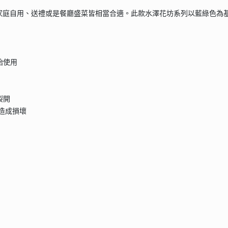
家庭自用、送禮或是餐廳盛菜皆相當合適。此款水澤花坊系列以藍綠色為
始使用
裂開
品造成損壞