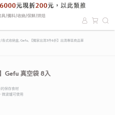
刀具/備料/收納/保鮮/烘焙
盒/各式收納盒
,
Gefu
,
【獨家出清3件6折】出清專區商品單
Gefu 真空袋 8入
入
善的保存食材
之間，微波爐可使用