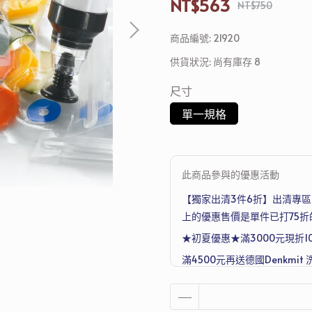
NT$563
NT$750
商品編號:
21920
供貨狀況:
尚有庫存 8
尺寸
單一規格
此商品參與的優惠活動
【獨家出清3件6折】出清專區商
上的優惠售價是單件已打75折
★初夏優惠★滿3000元現折1
滿4500元再送德國Denkmit 
Joseph 超收納廚房工具五件