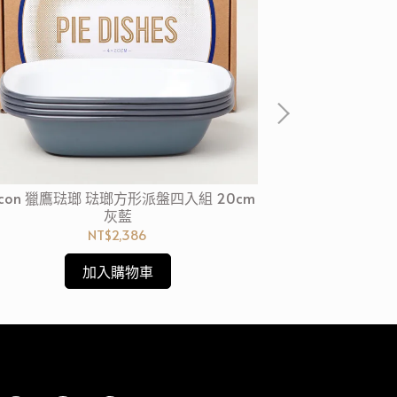
alcon 獵鷹琺瑯 琺瑯方形派盤四入組 20cm
Falcon 
灰藍
NT$2,386
加入購物車