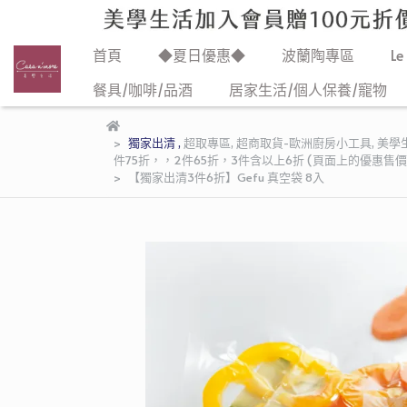
首頁
◆夏日優惠◆
波蘭陶專區
Le
餐具/咖啡/品酒
居家生活/個人保養/寵物
獨家出清
,
超取專區
,
超商取貨-歐洲廚房小工具
,
美學
件75折，，2件65折，3件含以上6折 (頁面上的優惠售
【獨家出清3件6折】Gefu 真空袋 8入