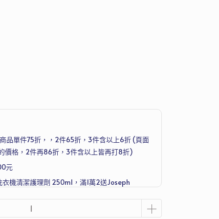
品單件75折，，2件65折，3件含以上6折 (頁面
的價格，2件再86折，3件含以上皆再打8折)
00元
洗衣機清潔護理劑 250ml，滿1萬2送Joseph
組