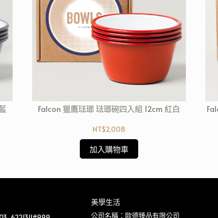
灰藍
Falcon 獵鷹琺瑯 琺瑯碗四入組 12cm 紅白
F
NT$2,008
加入購物車
美學生活
公司名稱：歐德臻品有限公司
-6221311#999