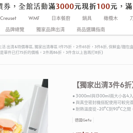
 Creuset
WMF
日本餐廚
鍋具
橄欖木
品牌總覽
獨家品牌出清
商品選購指南
生活 出清&特價專區
,
獨家出清專區 1件75折，2件65折，3件6折
,
保鮮盒/麵包
價是單件已打75折的價格，2件再86折，3件含以上皆再打8折)
【獨家出清3件6折】
● 3000ml與1300ml兩大小各4
● 與真空密封機搭配使用可較完
● 耐熱溫度從-20°C到90°C
德國Gefu