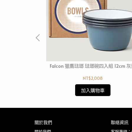
派盤5件組 灰藍
Falcon 獵鷹琺瑯 琺瑯碗四入組 12cm 
NT$2,008
加入購物車
關於我們
聯絡資訊
關於我們
客服專線：03