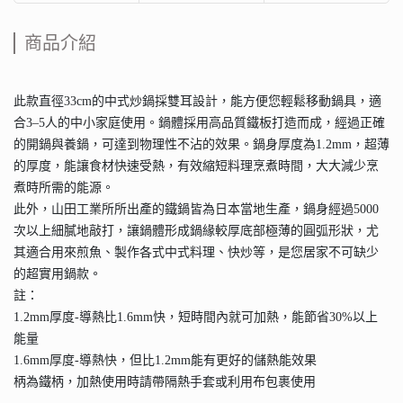
商品介紹
此款直徑33cm的中式炒鍋採雙耳設計，能方便您輕鬆移動鍋具，適
合3–5人的中小家庭使用。鍋體採用高品質鐵板打造而成，經過正確
的開鍋與養鍋，可達到物理性不沾的效果。鍋身厚度為1.2mm，超薄
的厚度，能讓食材快速受熱，有效縮短料理烹煮時間，大大減少烹
煮時所需的能源。
此外，山田工業所所出產的鐵鍋皆為日本當地生產，鍋身經過5000
次以上細膩地敲打，讓鍋體形成鍋緣較厚底部極薄的圓弧形狀，尤
其適合用來煎魚、製作各式中式料理、快炒等，是您居家不可缺少
的超實用鍋款。
註：
1.2mm厚度-導熱比1.6mm快，短時間內就可加熱，能節省30%以上
能量
1.6mm厚度-導熱快，但比1.2mm能有更好的儲熱能效果
柄為鐵柄，加熱使用時請帶隔熱手套或利用布包裹使用