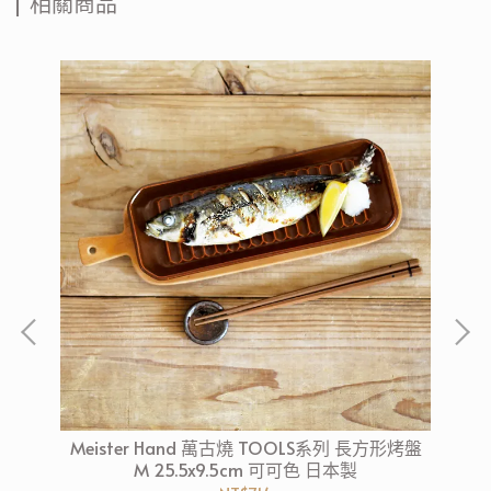
相關商品
鏽鋼單
Meister Hand 萬古燒 TOOLS系列 長方形烤盤
Me
用)
M 25.5x9.5cm 可可色 日本製