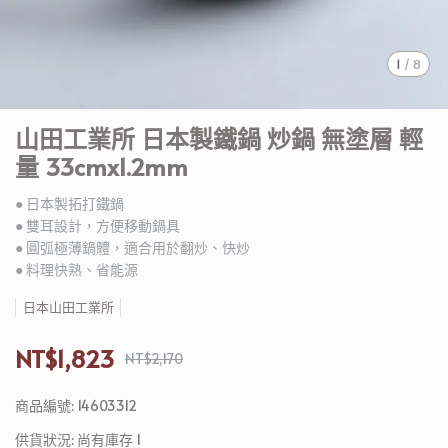
1
/
8
山田工業所 日本製鐵鍋 炒鍋 無塗層 輕
量 33cmx1.2mm
● 日本製拓打鐵鍋
● 雙耳設計，方便移動鍋具
● 圓弧極薄鍋體，適合用於翻炒、快炒
● 料理快熟、省能源
日本山田工業所
NT$1,823
NT$2,170
商品編號:
14603312
供貨狀況:
尚有庫存 1