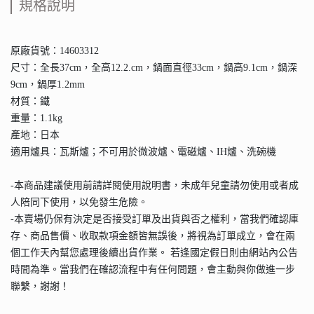
規格說明
原廠貨號：14603312
尺寸：全長37cm，全高12.2.cm，鍋面直徑33cm，鍋高9.1cm，鍋深
9cm，鍋厚1.2mm
材質：鐵
重量：1.1kg
產地：日本
適用爐具：瓦斯爐；不可用於微波爐、電磁爐、IH爐、洗碗機
-本商品建議使用前請詳閱使用說明書，未成年兒童請勿使用或者成
人陪同下使用，以免發生危險。
-本賣場仍保有決定是否接受訂單及出貨與否之權利，當我們確認庫
存、商品售價、收取款項金額皆無誤後，將視為訂單成立，會在兩
個工作天內幫您處理後續出貨作業。 若逢國定假日則由網站內公告
時間為準。當我們在確認流程中有任何問題，會主動與你做進一步
聯繫，謝謝！