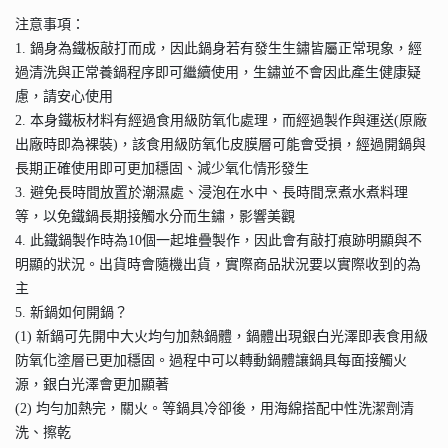
注意事項：
1. 鍋身為鐵板敲打而成，因此鍋身若有發生生鏽皆屬正常現象，經
過清洗與正常養鍋程序即可繼續使用，生鏽並不會因此產生健康疑
慮，請安心使用
2. 本身鐵板材料有經過食用級防氧化處理，而經過製作與運送(原廠
出廠時即為裸裝)，該食用級防氧化皮膜層可能會受損，經過開鍋與
長期正確使用即可更加穩固、減少氧化情形發生
3. 避免長時間放置於潮濕處、浸泡在水中、長時間烹煮水煮料理
等，以免鐵鍋長期接觸水分而生鏽，影響美觀
4. 此鐵鍋製作時為10個一起堆疊製作，因此會有敲打痕跡明顯與不
明顯的狀況。出貨時會隨機出貨，實際商品狀況要以實際收到的為
主
5. 新鍋如何開鍋？
(1) 新鍋可先開中大火均勻加熱鍋體，鍋體出現銀白光澤即表食用級
防氧化塗層已更加穩固。過程中可以轉動鍋體讓鍋具每面接觸火
源，銀白光澤會更加顯著
(2) 均勻加熱完，關火。等鍋具冷卻後，用海綿搭配中性洗潔劑清
洗、擦乾