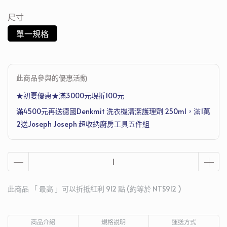
尺寸
單一規格
此商品參與的優惠活動
★初夏優惠★滿3000元現折100元
滿4500元再送德國Denkmit 洗衣機清潔護理劑 250ml，滿1萬
2送Joseph Joseph 超收納廚房工具五件組
此商品 「 最高 」可以折抵紅利
912
點 (約等於
NT$912
)
商品介紹
規格說明
運送方式