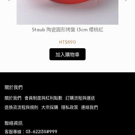
鏽鋼單
Staub 陶瓷圓形烤盤 13cm 櫻桃紅
【
用)
NT$890
加入購物車
關於我們
關於我們
會員制度與紅利點數
訂購流程與運送
退換貨流程與規則
大宗採購
隱私政策
連絡我們
聯絡資訊
客服專線：03-6221311#999