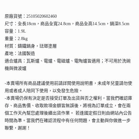
原廠貨號：25105020602460
尺寸：全長18cm，商品全寬24.8cm，商品全高14.5cm，鍋深8.5cm
容量：1.9L
重量：2.8kg
材質：鑄鐵鍋身，琺瑯塗層
產地：法國製造
適合爐具：瓦斯爐、電爐、電磁爐、電陶爐皆適用；不可用於洗碗
機與微波爐
-本賣場所有商品建議使用前請詳閱使用說明書，未成年兒童請勿使
用或者成人陪同下使用，以免發生危險。
-本賣場仍保有決定是否接受訂單及出貨與否之權利，當我們確認庫
存、商品售價、收取款項金額皆無誤後，將視為訂單成立，會在兩
個工作天內幫您處理後續出貨作業。 若逢國定假日則由網站內公告
時間為準。當我們在確認流程中有任何問題，會主動與你做進一步
聯繫，謝謝！