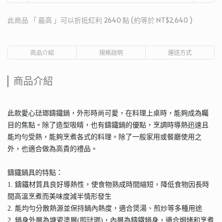
此商品 「 最高 」可以折抵紅利
2640
點 (約等於
NT$2,640
)
商品介紹
規格說明
運送方式
商品介紹
此款愛心琺瑯鑄鐵鍋，外形時尚可愛，在料理上桌時，能夠成為矚
目的焦點。除了造型吸睛，也有鑄鐵鍋的優點，烹調時導熱迅速且
能均勻受熱，能夠烹煮各式的料理。除了一般家用或餐廳使用之
外，也適合做為高貴的禮品。
鑄鐵鍋具的特點：
1. 鑄鐵材質具良好導熱性，使食物熟成時間縮短，降低食物因長時
間高溫烹煮而美味度減半情形發生
2. 能均勻分散熱源並保持鍋內熱度，適合煲湯、煎炒等多種用途
2. 鍋身外層為塘瓷塗層(即琺瑯)，內層為鑄鐵鍋身，適合焗烤和烹煮