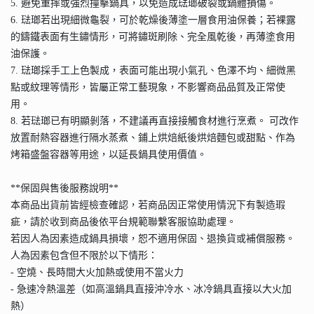
5. 避免重摔或強烈撞擊鍋具，以免造成琺瑯破裂或鍋體損傷。
6. 琺瑯若出現細微龜裂，可於乾燥後薄塗一層食用油保養；若裸露
的鑄鐵表面有生鏽情形，可將鏽斑刷除、完全風乾後，再薄塗食用
油保護。
7. 琺瑯採手工上色製成，表面可能出現小氣孔、色澤不均、細微黑
點或紋理等情形，皆屬正常工藝現象，不影響商品品質及正常使
用。
8. 若琺瑯已有明顯剝落，不建議再直接接觸食材進行烹煮。 可改作
放置耐熱容器進行隔水蒸煮、鋪上烘焙紙後烘焙麵包或甜點、作為
烤箱盛盤容器等用途，以延長鍋具使用價值。
**保固與售後服務說明**
本商品出貨前皆經檢查確認，若商品因正常使用情況下有製造瑕
疵，請於收到商品後依平台規範聯繫客服協助處理。
若因人為因素造成鍋具損壞，恕不適用保固、退換貨或補償服務。
人為因素包含但不限於以下情形：
- 空燒、長時間大火加熱或使用不當火力
- 急速冷熱溫差（如高溫鍋具直接沖冷水、冰冷鍋具直接以大火加
熱）