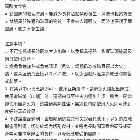
高酸度食物
4. 鑄鐵鍋的塘瓷塗層，能減少食材沾黏情形發生，清洗也相當方便
5. 塘瓷屬於陶瓷和玻璃的物質，不會被人體吸收，同時也保護了鑄
鐵層，使之不會生鏽
注意事項：
1. 不可空燒或長時間以大火加熱，以免鍋具過熱，影響琺瑯塗層及
鍋具使用壽命。
2. 避免急速加熱或急速降溫（例如：鍋體仍冰冷時直接以大火加
熱，或高溫鍋具直接以冷水沖洗），以免因劇烈溫差造成琺瑯龜裂
或剝落。
3. 建議以中小火烹調即可。 使用瓦斯爐時，請避免火焰超出鍋底；
使用電磁爐（IH爐）時，建議由低至中火力逐步升溫，避免一開始
即使用最高火力。鑄鐵鍋蓄熱性佳，無須長時間使用大火即可達到
良好的烹調效果。
4. 不建議搭配鋼刷、金屬類鍋鏟或其他尖銳器具使用，以免造成琺
瑯塗層刮傷；切勿於鍋內切割食材，並避免長時間烹煮帶硬殼或硬
骨等可能撞擊鍋面的食材，以降低琺瑯受損風險。