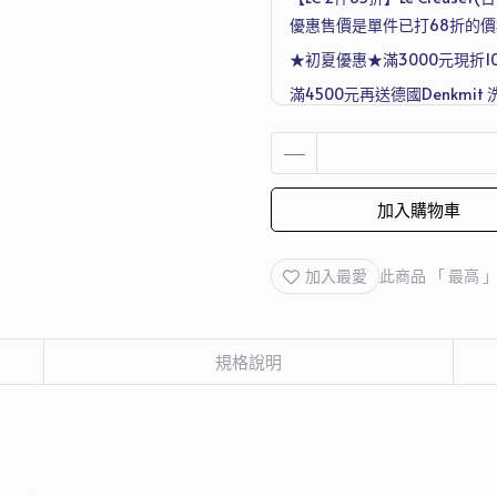
優惠售價是單件已打68折的價
★初夏優惠★滿3000元現折1
滿4500元再送德國Denkmit 
Joseph 超收納廚房工具五件
加入購物車
加入最愛
此商品 「 最高
規格說明