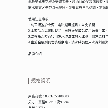
此款英式馬克杯為琺瑯瓷器，經過1400°C高溫燒
飲水或宴客午茶時光提升不少美感與生活格調，無論
使用注意事項：
1.勿直接置於火源、電磁爐等爐具，以免裂開
2.本商品為高級陶製品，烹飪後拿取請使用防燙手套
3.勿在高溫時直接用冷水沖洗或放入冰箱，忽冷忽熱
4.由於金屬刷具會造成刮痕，清洗時請使用洗滌劑和
品牌介紹
規格說明
原廠貨號：80032350100003
尺寸：直徑8.5cm，高9.5cm
重量：378g