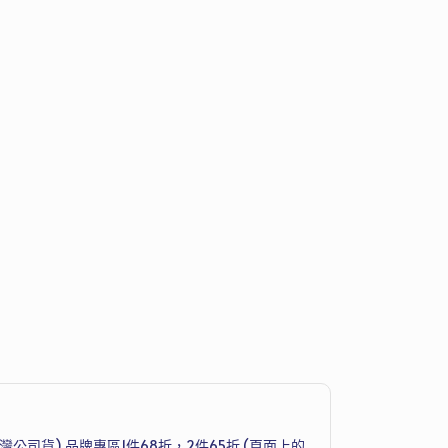
et(台灣公司貨) 品牌專區1件68折，2件65折 (頁面上的