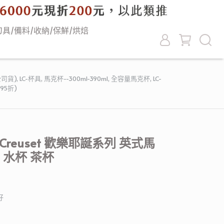
刀具/備料/收納/保鮮/烘焙
灣公司貨)
,
LC-杯具
,
馬克杯--300ml-390ml
,
全容量馬克杯
,
LC-
95折)
 Creuset 歡樂耶誕系列 英式馬
白 水杯 茶杯
好