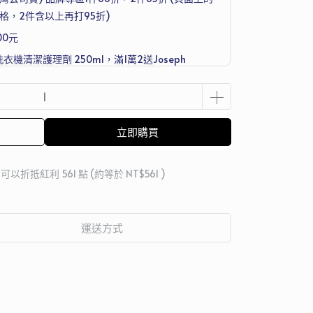
格，2件含以上再打95折)
00元
洗衣機清潔護理劑 250ml，滿1萬2送Joseph
組
立即購買
 」可以折抵紅利
561
點 (約等於
NT$561
)
運送方式