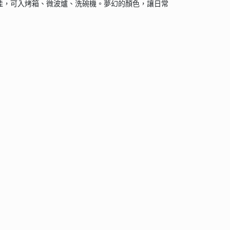
度佳，可入烤箱、微波爐、洗碗機。夢幻的顏色，讓日常