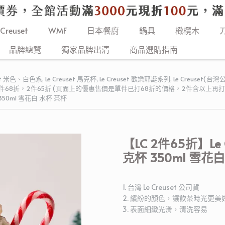
 Creuset
WMF
日本餐廚
鍋具
橄欖木
品牌總覽
獨家品牌出清
商品選購指南
uset 米色、白色系
,
Le Creuset 馬克杯
,
Le Creuset 歡樂耶誕系列
,
Le Creuset(台
品牌專區1件68折，2件65折 (頁面上的優惠售價是單件已打68折的價格，2件含以上再打
350ml 雪花白 水杯 茶杯
【LC 2件65折】Le
克杯 350ml 雪花
1. 台灣 Le Creuset 公司貨
2. 繽紛的顏色，讓飲茶時光更美
3. 表面細緻光滑，清洗容易