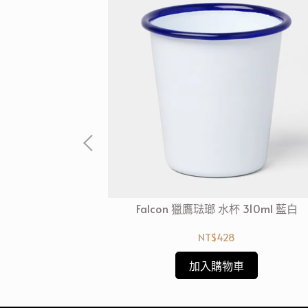
典雅花團系列 胖胖
Falcon 獵鷹琺瑯 水杯 310ml 藍白
蘭手工製
NT$428
加入購物車