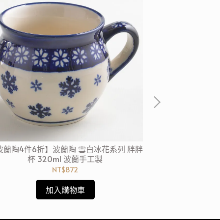
波蘭陶4件6折】波蘭陶 雪白冰花系列 胖胖
【波蘭陶4件6折
杯 320ml 波蘭手工製
杯 2
NT$872
加入購物車