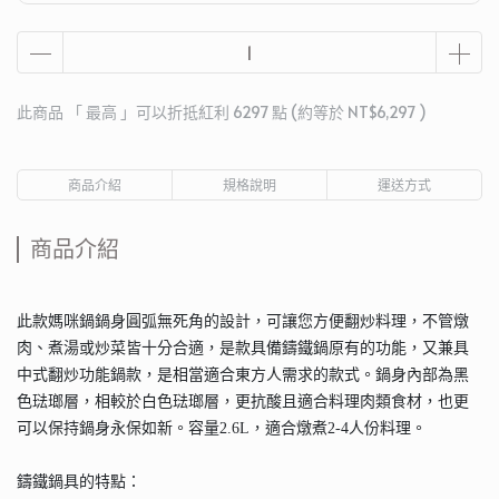
滿4500元再送德國Denkmit 洗衣機清潔護理劑 250ml，滿1萬
2送Joseph Joseph 超收納廚房工具五件組
此商品 「 最高 」可以折抵紅利
6297
點 (約等於
NT$6,297
)
商品介紹
規格說明
運送方式
商品介紹
此款媽咪鍋鍋身圓弧無死角的設計，可讓您方便翻炒料理，不管燉
肉、煮湯或炒菜皆十分合適，是款具備鑄鐵鍋原有的功能，又兼具
中式翻炒功能鍋款，是相當適合東方人需求的款式。鍋身內部為黑
色琺瑯層，相較於白色琺瑯層，更抗酸且適合料理肉類食材，也更
可以保持鍋身永保如新。容量2.6L，適合燉煮2-4人份料理。
鑄鐵鍋具的特點：