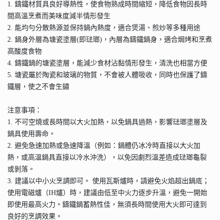
1. 鑄鐵材質具良好導熱性，使食物熟成時間縮短，降低食物因長時
間高溫烹煮而美味度減半情形發生
2. 能均勻分散熱源並保持鍋內熱度，適合煲湯、煎炒等多種用途
2. 鍋身外層為塘瓷塗層(即琺瑯)，內層為鑄鐵鍋身，適合焗烤和烹煮
高酸度食物
4. 鑄鐵鍋的塘瓷塗層，能減少食材沾黏情形發生，清洗也相當方便
5. 塘瓷屬於陶瓷和玻璃的物質，不會被人體吸收，同時也保護了鑄
鐵層，使之不會生鏽
注意事項：
1. 不可空燒或長時間以大火加熱，以免鍋具過熱，影響琺瑯塗層及
鍋具使用壽命。
2. 避免急速加熱或急速降溫（例如：鍋體仍冰冷時直接以大火加
熱，或高溫鍋具直接以冷水沖洗），以免因劇烈溫差造成琺瑯龜裂
或剝落。
3. 建議以中小火烹調即可。 使用瓦斯爐時，請避免火焰超出鍋底；
使用電磁爐（IH爐）時，建議由低至中火力逐步升溫，避免一開始
即使用最高火力。鑄鐵鍋蓄熱性佳，無須長時間使用大火即可達到
良好的烹調效果。