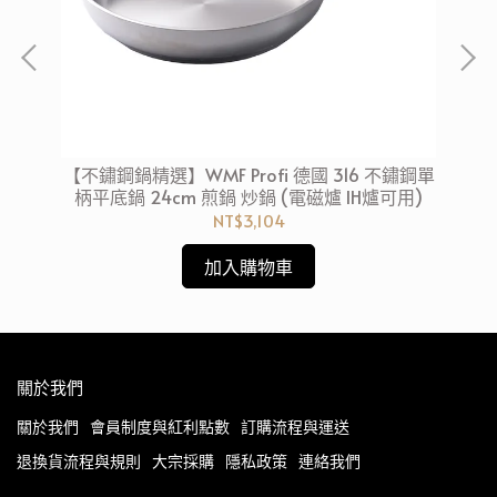
製 湯
【不鏽鋼鍋精選】WMF Profi 德國 316 不鏽鋼單
Wo
柄平底鍋 24cm 煎鍋 炒鍋 (電磁爐 IH爐可用)
NT$3,104
加入購物車
關於我們
關於我們
會員制度與紅利點數
訂購流程與運送
退換貨流程與規則
大宗採購
隱私政策
連絡我們