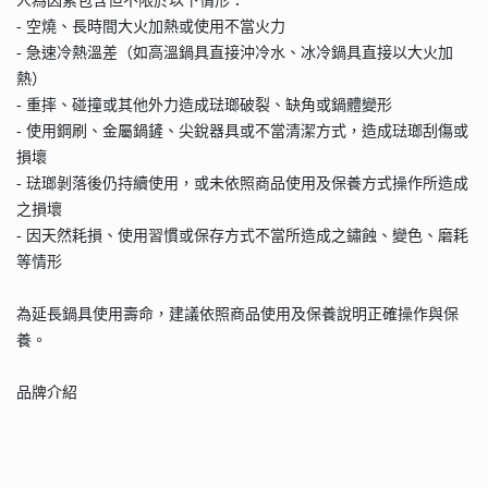
人為因素包含但不限於以下情形：
- 空燒、長時間大火加熱或使用不當火力
- 急速冷熱溫差（如高溫鍋具直接沖冷水、冰冷鍋具直接以大火加
熱）
- 重摔、碰撞或其他外力造成琺瑯破裂、缺角或鍋體變形
- 使用鋼刷、金屬鍋鏟、尖銳器具或不當清潔方式，造成琺瑯刮傷或
損壞
- 琺瑯剝落後仍持續使用，或未依照商品使用及保養方式操作所造成
之損壞
- 因天然耗損、使用習慣或保存方式不當所造成之鏽蝕、變色、磨耗
等情形
為延長鍋具使用壽命，建議依照商品使用及保養說明正確操作與保
養。
品牌介紹