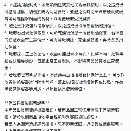
4. 不建議搭配鋼刷、金屬類鍋鏟或其他尖銳器具使用，以免造成琺
瑯塗層刮傷；切勿於鍋內切割食材，並避免長時間烹煮帶硬殼或硬
骨等可能撞擊鍋面的食材，以降低琺瑯受損風險。
5. 避免重摔或強烈撞擊鍋具，以免造成琺瑯破裂或鍋體損傷。
6. 琺瑯若出現細微龜裂，可於乾燥後薄塗一層食用油保養；若裸露
的鑄鐵表面有生鏽情形，可將鏽斑刷除、完全風乾後，再薄塗食用
油保護。
7. 琺瑯採手工上色製成，表面可能出現小氣孔、色澤不均、細微黑
點或紋理等情形，皆屬正常工藝現象，不影響商品品質及正常使
用。
8. 若琺瑯已有明顯剝落，不建議再直接接觸食材進行烹煮。 可改作
放置耐熱容器進行隔水蒸煮、鋪上烘焙紙後烘焙麵包或甜點、作為
烤箱盛盤容器等用途，以延長鍋具使用價值。
**保固與售後服務說明**
本商品出貨前皆經檢查確認，若商品因正常使用情況下有製造瑕
疵，請於收到商品後依平台規範聯繫客服協助處理。
若因人為因素造成鍋具損壞，恕不適用保固、退換貨或補償服務。