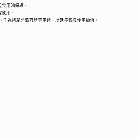
塗食用油保護。
常使用。
點、作為烤箱盛盤容器等用途，以延長鍋具使用價值。