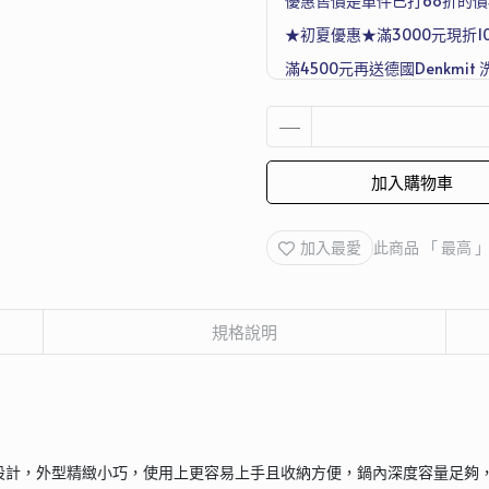
優惠售價是單件已打68折的價
★初夏優惠★滿3000元現折1
滿4500元再送德國Denkmit 
Joseph 超收納廚房工具五件
加入購物車
加入最愛
此商品 「 最高
規格說明
設計，外型精緻小巧，使用上更容易上手且收納方便，鍋內深度容量足夠