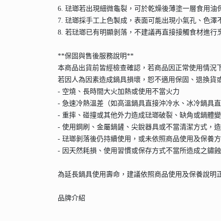
6. 琺瑯若出現細微龜裂，可於乾燥後薄塗一層食用
7. 琺瑯採手工上色製成，表面可能出現小氣孔、色
8. 若琺瑯已有明顯剝落，不建議再直接接觸食材進
**保固與售後服務說明**
本商品出貨前皆經檢查確認，若商品因正常使用情況
若因人為因素造成鍋具損壞，恕不適用保固、退換貨
- 空燒、長時間大火加熱或使用不當火力
- 急速冷熱溫差（如高溫鍋具直接沖冷水、冰冷鍋具
- 重摔、碰撞或其他外力造成琺瑯破裂、缺角或鍋體
- 使用鋼刷、金屬鍋鏟、尖銳器具或不當清潔方式，
- 琺瑯剝落後仍持續使用，或未依照商品使用及保養
- 因天然耗損、使用習慣或保存方式不當所造成之鏽
為延長鍋具使用壽命，建議依照商品使用及保養說明
品牌介紹