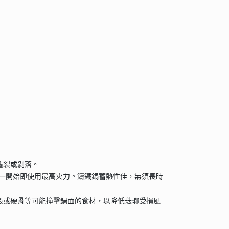
龜裂或剝落。
免一開始即使用最高火力。鑄鐵鍋蓄熱性佳，無須長時
殼或硬骨等可能撞擊鍋面的食材，以降低琺瑯受損風