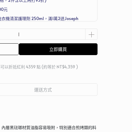
格，2件含以上再打95折)
00元
洗衣機清潔護理劑 250ml，滿1萬2送Joseph
組
立即購買
 」可以折抵紅利
4359
點 (約等於
NT$4,359
)
運送方式
，內層黑琺瑯材質油脂容易吸附，特別適合煎烤類的料