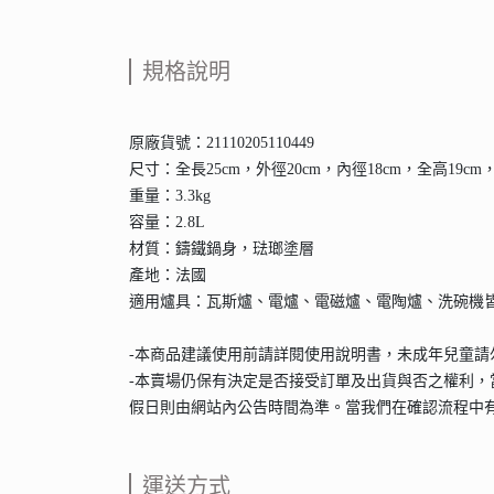
規格說明
原廠貨號：21110205110449
尺寸：全長25cm，外徑20cm，內徑18cm，全高19cm，鍋
重量：3.3kg
容量：2.8L
材質：鑄鐵鍋身，琺瑯塗層
產地：法國
適用爐具：瓦斯爐、電爐、電磁爐、電陶爐、洗碗機
-本商品建議使用前請詳閱使用說明書，未成年兒童
-本賣場仍保有決定是否接受訂單及出貨與否之權利，
假日則由網站內公告時間為準。當我們在確認流程中
運送方式