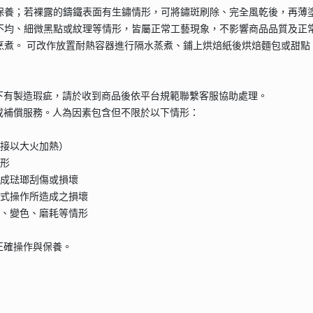
油保養；若裸露的鑄鐵表面有生鏽情形，可將鏽斑刷除、完全風乾後，再薄
澤不均、細微黑點或紋理等情形，皆屬正常工藝現象，不影響商品品質及正
行烹煮。 可改作放置耐熱容器進行隔水蒸煮、鋪上烘焙紙後烘焙麵包或甜
下有製造瑕疵，請於收到商品後依平台規範聯繫客服協助處理。
或補償服務。人為因素包含但不限於以下情形：
直接以大火加熱）
變形
造成琺瑯刮傷或損壞
方式操作所造成之損壞
蝕、變色、磨耗等情形
正確操作與保養。