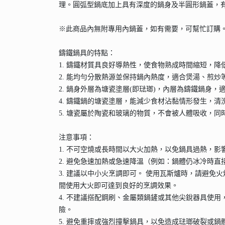
理。圓弧型鍋底加上具有深度的鍋身及半圓形鍋蓋，
※此商品內無附專用內鍋蓋，如有需要，可幫忙訂購
鑄鐵鍋具的特點：
1. 鑄鐵材質具良好導熱性，使食物熟成時間縮短，
2. 能均勻分散熱源並保持鍋內熱度，適合煲湯、煎炒
2. 鍋身外層為塘瓷塗層(即琺瑯)，內層為鑄鐵鍋身
4. 鑄鐵鍋的塘瓷塗層，能減少食材沾黏情形發生，清
5. 塘瓷屬於陶瓷和玻璃的物質，不會被人體吸收，
注意事項：
1. 不可空燒或長時間以大火加熱，以免鍋具過熱，
2. 避免急速加熱或急速降溫（例如：鍋體仍冰冷時
3. 建議以中小火烹調即可。 使用瓦斯爐時，請避
間使用大火即可達到良好的烹調效果。
4. 不建議搭配鋼刷、金屬類鍋鏟或其他尖銳器具使
險。
5. 避免重摔或強烈撞擊鍋具，以免造成琺瑯破裂或鍋