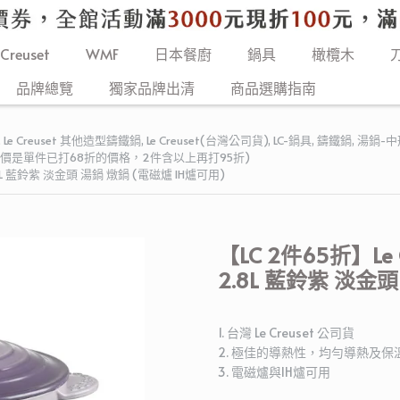
 Creuset
WMF
日本餐廚
鍋具
橄欖木
品牌總覽
獨家品牌出清
商品選購指南
,
Le Creuset 其他造型鑄鐵鍋
,
Le Creuset(台灣公司貨)
,
LC-鍋具
,
鑄鐵鍋
,
湯鍋-中形
惠售價是單件已打68折的價格，2件含以上再打95折)
.8L 藍鈴紫 淡金頭 湯鍋 燉鍋 (電磁爐 IH爐可用)
【LC 2件65折】Le
2.8L 藍鈴紫 淡金
1. 台灣 Le Creuset 公司貨
2. 極佳的導熱性，均勻導熱及保
3. 電磁爐與IH爐可用