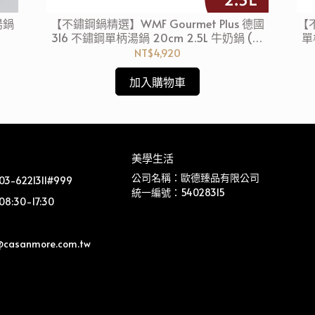
湯鍋
【不鏽鋼鍋精選】WMF Gourmet Plus 德國
【不
316 不鏽鋼單柄湯鍋 20cm 2.5L 牛奶鍋 (電
單
磁爐 IH爐可用)
NT$4,920
加入購物車
美學生活
公司名稱：歐德臻品有限公司
-6221311#999
統一編號：54028315
:30-17:30
@casanmore.com.tw 