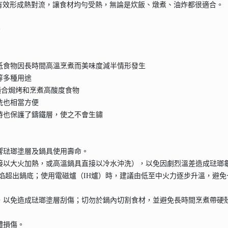
有效形成熱對流，讓食材均勻受熱，無論是炊飯、燉煮、油炸都很適合。
。
降低食物因長時間高溫烹煮而美味度減半情形發生
等多種用途
，適合焗烤和烹煮高酸度食物
洗也相當方便
同時也保護了鑄鐵層，使之不會生鏽
影響琺瑯塗層及鍋具使用壽命。
直接以大火加熱，或高溫鍋具直接以冷水沖洗），以免因劇烈溫差造成琺瑯
免火焰超出鍋底；使用電磁爐（IH爐）時，建議由低至中火力逐步升溫，避
用，以免造成琺瑯塗層刮傷；切勿於鍋內切割食材，並避免長時間烹煮帶硬
體損傷。