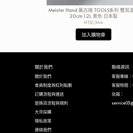
.2L 石墨灰 法國製
Meister Hand 萬古燒 TOOLS系列 雙耳
H爐可用)
20cm 1.2L 黑色 日本製
NT$1,344
加入購物車
關於我們
聯絡資訊
關於我們
客服專線：03
會員制度與紅利點數
客服時間：08
訂購流程與運送
信箱：
退換貨流程與規則
service03
大宗採購
隱私政策
連絡我們