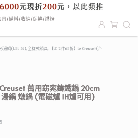
刀具/備料/收納/保鮮/烘焙
湯鍋(1.5L-3L)
,
全樣式鍋具
,
【LC 2件65折】Le Creuset(台
 Creuset 萬用窈窕鑄鐵鍋 20cm
頭 湯鍋 燉鍋 (電磁爐 IH爐可用)
溫