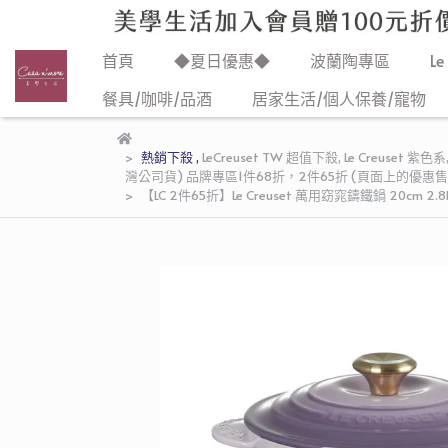
首頁
◆夏日優惠◆
波蘭陶專區
Le
餐具/咖啡/品酒
居家生活/個人保養/寵物
熱銷下殺
,
LeCreuset TW 超值下殺
,
Le Creuset 紫色系
灣公司貨) 品牌專區1件68折，2件65折 (頁面上的優
【LC 2件65折】Le Creuset 萬用窈窕鑄鐵鍋 20cm 2