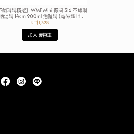
鏽鋼鍋精選】WMF Mini 德國 316 不鏽鋼
Staub 圓形鑄鐵
柄湯鍋 14cm 900ml 泡麵鍋 (電磁爐 IH爐
湯鍋 燉
可用)
NT$1,328
加入購物車