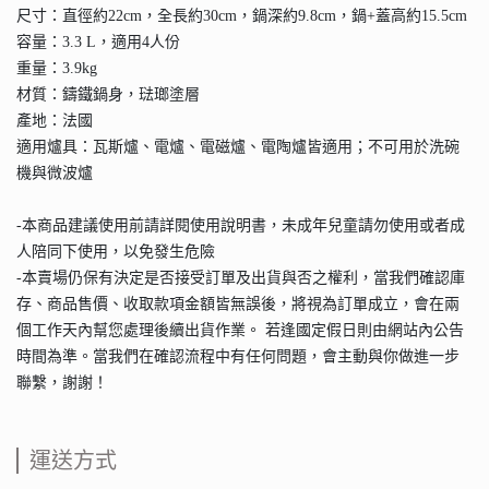
尺寸：直徑約22cm，全長約30cm，鍋深約9.8cm，鍋+蓋高約15.5cm
容量：3.3 L，適用4人份
重量：3.9kg
材質：鑄鐵鍋身，琺瑯塗層
產地：法國
適用爐具：瓦斯爐、電爐、電磁爐、電陶爐皆適用；不可用於洗碗
機與微波爐
-本商品建議使用前請詳閱使用說明書，未成年兒童請勿使用或者成
人陪同下使用，以免發生危險
-本賣場仍保有決定是否接受訂單及出貨與否之權利，當我們確認庫
存、商品售價、收取款項金額皆無誤後，將視為訂單成立，會在兩
個工作天內幫您處理後續出貨作業。 若逢國定假日則由網站內公告
時間為準。當我們在確認流程中有任何問題，會主動與你做進一步
聯繫，謝謝！
運送方式