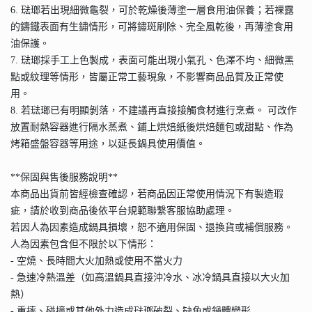
6. 琺瑯若出現細微龜裂，可於乾燥後薄塗一層食用油保養；若裸露
的鑄鐵表面有生鏽情形，可將鏽斑刷除、完全風乾後，再薄塗食用
油保護。
7. 琺瑯採手工上色製成，表面可能出現小氣孔、色澤不均、細微黑
點或紋理等情形，皆屬正常工藝現象，不影響商品品質及正常使
用。
8. 若琺瑯已有明顯剝落，不建議再直接接觸食材進行烹煮。 可改作
放置耐熱容器進行隔水蒸煮、鋪上烘焙紙後烘焙麵包或甜點、作為
烤箱盛盤容器等用途，以延長鍋具使用價值。
**保固與售後服務說明**
本商品出貨前皆經檢查確認，若商品因正常使用情況下有製造瑕
疵，請於收到商品後依平台規範聯繫客服協助處理。
若因人為因素造成鍋具損壞，恕不適用保固、退換貨或補償服務。
人為因素包含但不限於以下情形：
- 空燒、長時間大火加熱或使用不當火力
- 急速冷熱溫差（如高溫鍋具直接沖冷水、冰冷鍋具直接以大火加
熱）
- 重摔、碰撞或其他外力造成琺瑯破裂、缺角或鍋體變形