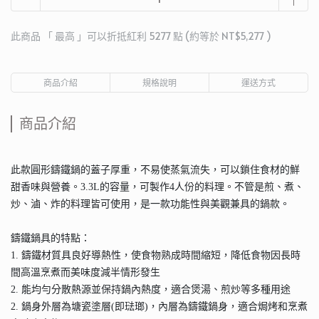
此商品 「 最高 」可以折抵紅利
5277
點 (約等於
NT$5,277
)
商品介紹
規格說明
運送方式
商品介紹
此款圓形鑄鐵鍋的蓋子厚重，不易使蒸氣流失，可以鎖住食材的鮮
甜香味與營養。3.3L的容量，可製作4人份的料理。不管是煎、煮、
炒、滷、炸的料理皆可使用，是一款功能性與美觀兼具的鍋款。
鑄鐵鍋具的特點：
1. 鑄鐵材質具良好導熱性，使食物熟成時間縮短，降低食物因長時
間高溫烹煮而美味度減半情形發生
2. 能均勻分散熱源並保持鍋內熱度，適合煲湯、煎炒等多種用途
2. 鍋身外層為塘瓷塗層(即琺瑯)，內層為鑄鐵鍋身，適合焗烤和烹煮