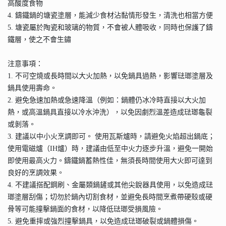
高酸度食物
4. 鑄鐵鍋的塘瓷塗層，能減少食材沾黏情形發生，清洗也相當方便
5. 塘瓷屬於陶瓷和玻璃的物質，不會被人體吸收，同時也保護了鑄
鐵層，使之不會生鏽
注意事項：
1. 不可空燒或長時間以大火加熱，以免鍋具過熱，影響琺瑯塗層及
鍋具使用壽命。
2. 避免急速加熱或急速降溫（例如：鍋體仍冰冷時直接以大火加
熱，或高溫鍋具直接以冷水沖洗），以免因劇烈溫差造成琺瑯龜裂
或剝落。
3. 建議以中小火烹調即可。 使用瓦斯爐時，請避免火焰超出鍋底；
使用電磁爐（IH爐）時，建議由低至中火力逐步升溫，避免一開始
即使用最高火力。鑄鐵鍋蓄熱性佳，無須長時間使用大火即可達到
良好的烹調效果。
4. 不建議搭配鋼刷、金屬類鍋鏟或其他尖銳器具使用，以免造成琺
瑯塗層刮傷；切勿於鍋內切割食材，並避免長時間烹煮帶硬殼或硬
骨等可能撞擊鍋面的食材，以降低琺瑯受損風險。
5. 避免重摔或強烈撞擊鍋具，以免造成琺瑯破裂或鍋體損傷。