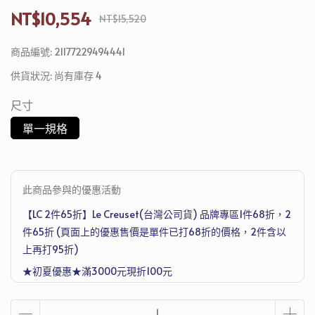
NT$10,554
NT$15,520
商品編號:
21177229494441
供貨狀況:
尚有庫存 4
尺寸
單一規格
此商品參與的優惠活動
【LC 2件65折】Le Creuset(台灣公司貨) 品牌專區1件68折，2
件65折 (頁面上的優惠售價是單件已打68折的價格，2件含以
上再打95折)
★初夏優惠★滿3000元現折100元
滿4500元再送德國Denkmit 洗衣機清潔護理劑 250ml，滿1萬
2送Joseph Joseph 超收納廚房工具五件組