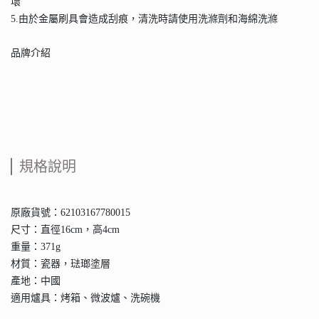
壞
5.由於金屬刷具會造成刮痕，清洗時請使用洗滌劑和海綿洗滌
品牌介紹
規格說明
原廠貨號：62103167780015
尺寸：直徑16cm，高4cm
重量：371g
材質：瓷器，琺瑯塗層
產地：中國
適用爐具：烤箱、微波爐、洗碗機