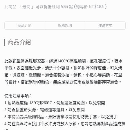
此商品 「 最高 」可以折抵紅利
483
點 (約等於
NT$483
)
商品介紹
規格說明
運送方式
商品介紹
此款花型盤為琺瑯瓷器，經過1400°C高溫燒製，氣孔密度低，吸水
率低，表面細緻光滑，清洗十分容易。耐熱耐冷的程度佳，可入烤
箱、微波爐、洗碗機。適合盛裝沙拉、麵包、小點心等菜餚，花型
的設計，搭配繽紛的顏色，無論是家庭使用或是餐廳都非常適合。
使用注意事項：
1.耐熱溫度從-18°C到260°C，勿超過溫度範圍，以免裂開
2.勿直接置於火源、電磁爐等爐具，以免裂開
3.本商品為高級陶製品，烹飪後拿取請使用防燙手套，以免燙手
4.勿在高溫時直接用冷水沖洗或放入冰箱，忽冷忽熱易對產品造成損