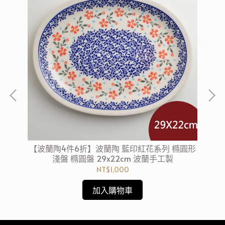
方形
【波蘭陶4件6折】波蘭陶 藍印紅花系列 橢圓形
【
淺盤 橢圓盤 29x22cm 波蘭手工製
NT$1,000
加入購物車