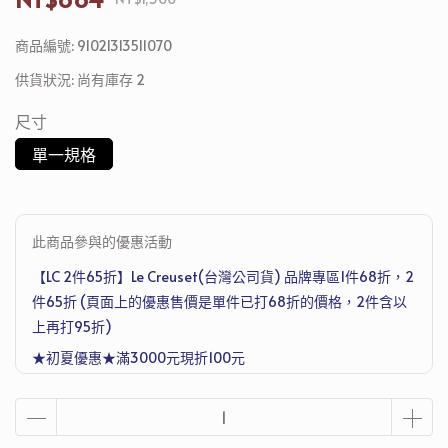
商品編號:
91021313511070
供貨狀況:
尚有庫存 2
尺寸
單一規格
此商品參與的優惠活動
【LC 2件65折】Le Creuset(台灣公司貨) 品牌專區1件68折，2
件65折 (頁面上的優惠售價是單件已打68折的價格，2件含以
上再打95折)
★初夏優惠★滿3000元現折100元
滿4500元再送德國Denkmit 洗衣機清潔護理劑 250ml，滿1萬
2送Joseph Joseph 超收納廚房工具五件組