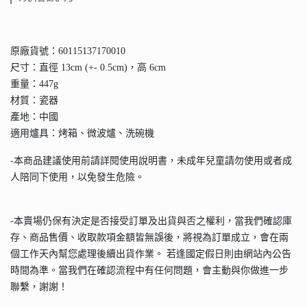
原廠貨號：60115137170010
尺寸：直徑 13cm (+- 0.5cm)，高 6cm
重量：447g
材質：瓷器
產地：中國
適用爐具：烤箱、微波爐、洗碗機
-本商品建議使用前請詳閱使用說明書，未成年兒童請勿使用或者成
人陪同下使用，以免發生危險。
-本賣場仍保有決定是否接受訂單及出貨與否之權利，當我們確認庫
存、商品售價、收取款項金額皆無誤後，將視為訂單成立，會在兩
個工作天內幫您處理後續出貨作業。 若逢國定假日則由網站內公告
時間為準。當我們在確認流程中有任何問題，會主動與你做進一步
聯繫，謝謝！