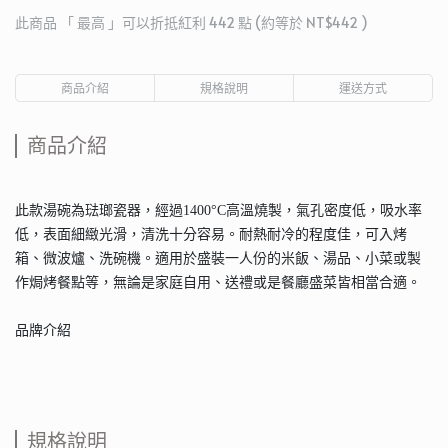
此商品 「 最高 」可以折抵紅利
442
點 (約等於
NT$442
)
商品介紹
規格說明
運送方式
商品介紹
此款湯碗為琺瑯瓷器，經過1400°C高溫燒製，氣孔密度低，吸水率
低，表面細緻光滑，清洗十分容易。耐熱耐冷的程度佳，可入烤
箱、微波爐、洗碗機。適用於盛裝一人份的米飯、湯品、小菜或製
作焗烤餐點等，無論是家庭自用、送禮或是餐廳盛菜皆相當合適。
品牌介紹
規格說明