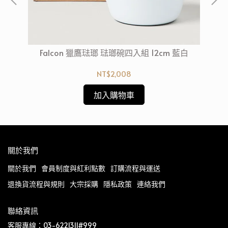
ml
Falcon 獵鷹琺瑯 琺瑯碗四入組 12cm 藍白
波
NT$2,008
加入購物車
關於我們
關於我們
會員制度與紅利點數
訂購流程與運送
退換貨流程與規則
大宗採購
隱私政策
連絡我們
聯絡資訊
客服專線：03-6221311#999