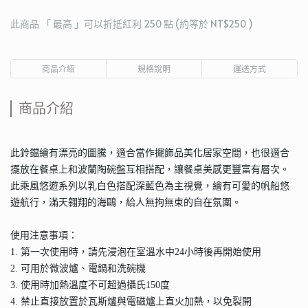
此商品 「 最高 」可以折抵紅利
250
點 (約等於
NT$250
)
商品介紹
規格說明
運送方式
商品介紹
此鈴鐺繪有漂亮的圖騰，適合當作擺飾品美化居家空間，也很適合
擺放在餐桌上和波蘭陶碗盤互相搭配，讓餐桌美感更豐富有層次。
此乘風悠遊系列以乳白色搭配深藍色為主視覺，繪有可愛的帆船悠
遊航行，滿天翱翔的海鷗，給人無拘無束的自在氛圍。
使用注意事項：
1. 第一次使用時，請先浸泡在室溫水中24小時後再開始使用
2. 可用於微波爐、電鍋和洗碗機
3. 使用時加熱溫度不可超過攝氏150度
4. 禁止直接放置於瓦斯爐與電磁爐上直火加熱，以免裂開