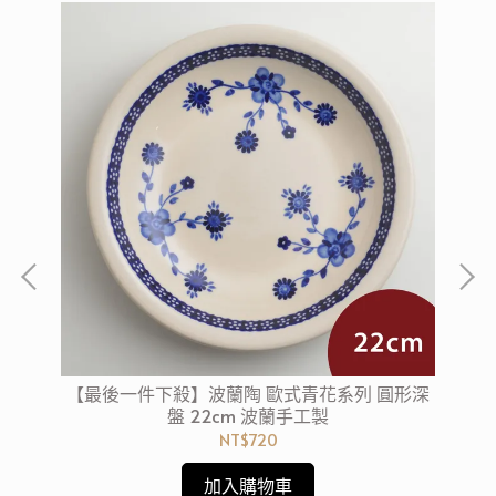
方形
【最後一件下殺】波蘭陶 歐式青花系列 圓形深
【
盤 22cm 波蘭手工製
NT$720
加入購物車