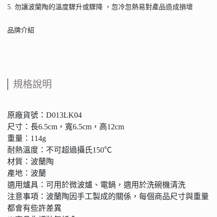
5. 勿讓波蘭陶的溫度驟升或驟降 ，忽冷忽熱易對產品造成損壞
品牌介紹
規格說明
原廠貨號：D013LK04
尺寸：長6.5cm，寬6.5cm，高12cm
重量：114g
耐熱溫度：不可超過攝氏150℃
材質：波蘭陶
產地：波蘭
適用爐具：可用於微波爐、電鍋，適用於洗碗機清洗
注意事項：波蘭陶因手工製成的關係，每個商品尺寸與重量
都會有些許差異