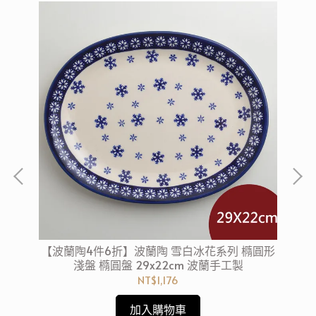
形淺
【波蘭陶4件6折】波蘭陶 雪白冰花系列 橢圓形
【
淺盤 橢圓盤 29x22cm 波蘭手工製
NT$1,176
加入購物車