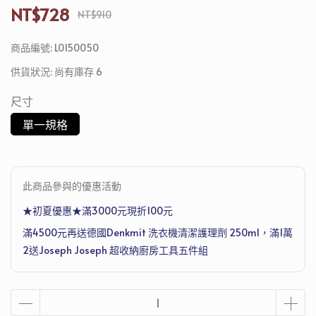
NT$728
NT$910
商品編號:
L0150050
供貨狀況:
尚有庫存 6
尺寸
單一規格
此商品參與的優惠活動
★初夏優惠★滿3000元現折100元
滿4500元再送德國Denkmit 洗衣機清潔護理劑 250ml，滿1萬
2送Joseph Joseph 超收納廚房工具五件組