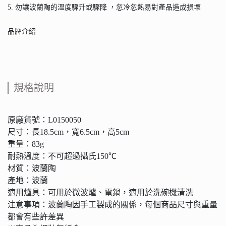
5. 勿讓波蘭陶的溫度驟升或驟降 ，忽冷忽熱易對產品造成損壞
品牌介紹
規格說明
原廠貨號：L0150050
尺寸：長18.5cm，寬6.5cm，高5cm
重量：83g
耐熱溫度：不可超過攝氏150℃
材質：波蘭陶
產地：波蘭
適用爐具：可用於微波爐、電鍋，適用於洗碗機清洗
注意事項：波蘭陶因手工製成的關係，每個商品尺寸與重量
都會有些許差異