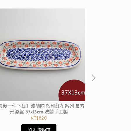
最後一件下殺】波蘭陶 藍印紅花系列 長方
【波蘭陶4件6折
形淺盤 37x13cm 波蘭手工製
淺盤 
NT$820
加入購物車