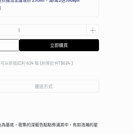
洗衣機清潔護理劑 250ml，滿1萬2送Joseph
組
立即購買
 」可以折抵紅利
624
點 (約等於
NT$624
)
運送方式
色為基底，密集的深藍色點點佈滿其中，有如浩瀚的星