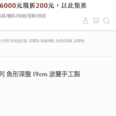
刀具/備料/收納/保鮮/烘焙
/分隔/其他造形盤
,
波蘭陶-餐盤烤盤
,
全樣式餐盤
,
波蘭陶-
 魚形深盤 19cm 波蘭手工製