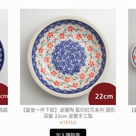
橢圓
【最後一件下殺】波蘭陶 藍印紅花系列 圓形
【
深盤 22cm 波蘭手工製
NT$740
加入購物車