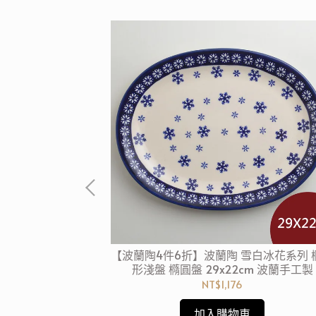
歐式青花系列 圓形
【波蘭陶4件6折】波蘭陶 雪白冰花系列 
蘭手工製
形淺盤 橢圓盤 29x22cm 波蘭手工製
NT$1,176
加入購物車