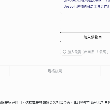
滿4500元再送德國Denkmit 
Joseph 超收納廚房工具五件
加入購物車
加入最愛
此商品 「 最高
規格說明
無論是家庭自用、送禮或是餐廳盛菜皆相當合適。此月墜星空系列以乳白