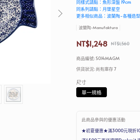
同樣式請點：魚形深盤 19cm
同系列請點：月墜星空
更多相似商品：波蘭陶-各種造
波蘭陶-Manufaktura
NT$1,248
NT$1,560
商品編號:
S014MAGM
供貨狀況:
尚有庫存 7
尺寸
單一規格
此商品參與的優惠活動
★初夏優惠★滿3000元現折1