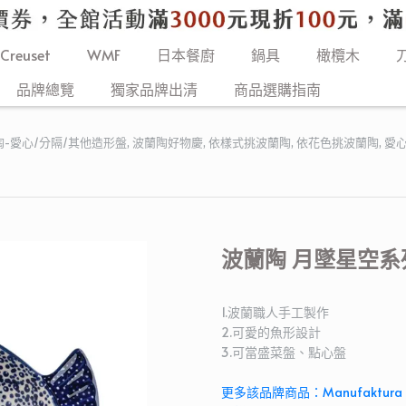
 Creuset
WMF
日本餐廚
鍋具
橄欖木
品牌總覽
獨家品牌出清
商品選購指南
陶-愛心/分隔/其他造形盤
,
波蘭陶好物慶
,
依樣式挑波蘭陶
,
依花色挑波蘭陶
,
愛心
波蘭陶 月墜星空系列
1.波蘭職人手工製作
2.可愛的魚形設計
3.可當盛菜盤、點心盤
更多該品牌商品：Manufaktura