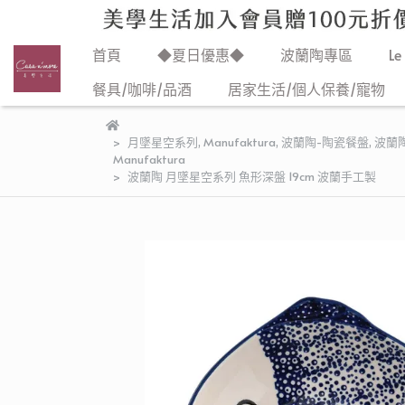
首頁
◆夏日優惠◆
波蘭陶專區
Le
餐具/咖啡/品酒
居家生活/個人保養/寵物
月墜星空系列
,
Manufaktura
,
波蘭陶-陶瓷餐盤
,
波蘭
Manufaktura
波蘭陶 月墜星空系列 魚形深盤 19cm 波蘭手工製