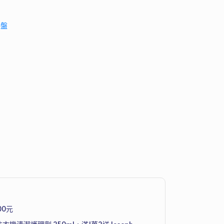
型盤
00元