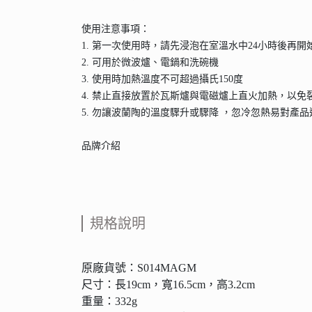
使用注意事項：
1. 第一次使用時，請先浸泡在室溫水中24小時後再開
2. 可用於微波爐、電鍋和洗碗機
3. 使用時加熱溫度不可超過攝氏150度
4. 禁止直接放置於瓦斯爐與電磁爐上直火加熱，以免
5. 勿讓波蘭陶的溫度驟升或驟降 ，忽冷忽熱易對產
品牌介紹
規格說明
原廠貨號：S014MAGM
尺寸：長19cm，寬16.5cm，高3.2cm
重量：332g