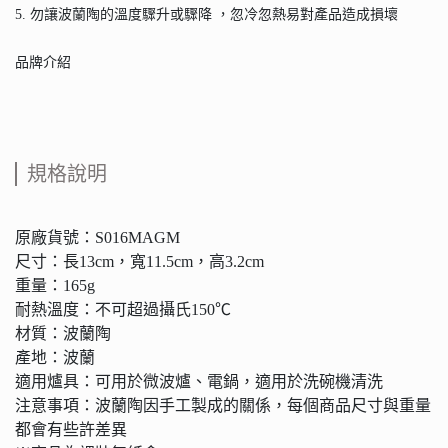
5. 勿讓波蘭陶的溫度驟升或驟降 ，忽冷忽熱易對產品造成損壞
品牌介紹
規格說明
原廠貨號：S016MAGM
尺寸：長13cm，寬11.5cm，高3.2cm
重量：165g
耐熱溫度：不可超過攝氏150℃
材質：波蘭陶
產地：波蘭
適用爐具：可用於微波爐、電鍋，適用於洗碗機清洗
注意事項：波蘭陶因手工製成的關係，每個商品尺寸與重量
都會有些許差異