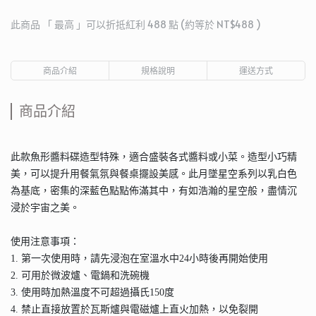
此商品 「 最高 」可以折抵紅利
488
點 (約等於
NT$488
)
商品介紹
規格說明
運送方式
商品介紹
此款魚形醬料碟造型特殊，適合盛裝各式醬料或小菜。造型小巧精
美，可以提升用餐氣氛與餐桌擺設美感。此月墜星空系列以乳白色
為基底，密集的深藍色點點佈滿其中，有如浩瀚的星空般，盡情沉
浸於宇宙之美。
使用注意事項：
1. 第一次使用時，請先浸泡在室溫水中24小時後再開始使用
2. 可用於微波爐、電鍋和洗碗機
3. 使用時加熱溫度不可超過攝氏150度
4. 禁止直接放置於瓦斯爐與電磁爐上直火加熱，以免裂開