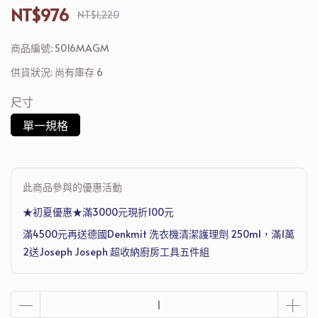
NT$976
NT$1,220
商品編號:
S016MAGM
供貨狀況:
尚有庫存 6
尺寸
單一規格
此商品參與的優惠活動
★初夏優惠★滿3000元現折100元
滿4500元再送德國Denkmit 洗衣機清潔護理劑 250ml，滿1萬
2送Joseph Joseph 超收納廚房工具五件組