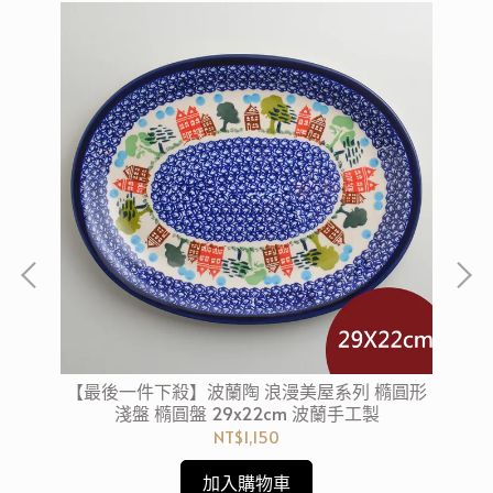
方形
【最後一件下殺】波蘭陶 浪漫美屋系列 橢圓形
【
淺盤 橢圓盤 29x22cm 波蘭手工製
NT$1,150
加入購物車