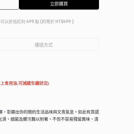
立即購買
 」可以折抵紅利
499
點 (約等於
NT$499
)
運送方式
上食用油,可減緩生鏽狀況)
色澤，彰顯出你的簡約生活品味與文青氣息。如此有質感
面光滑，細菌及髒污難以附著，不但不容易殘留異味，清