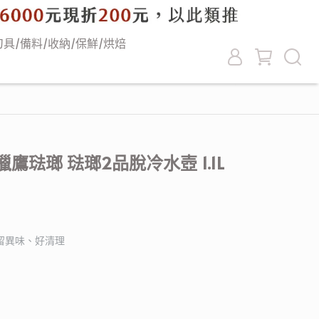
刀具/備料/收納/保鮮/烘焙
 獵鷹琺瑯 琺瑯2品脫冷水壺 1.1L
殘留異味、好清理