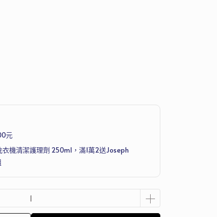
00元
洗衣機清潔護理劑 250ml，滿1萬2送Joseph
組