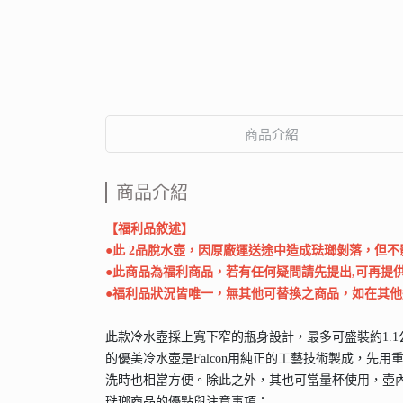
商品介紹
商品介紹
【福利品敘述】
●此 2品脫水壺，因原廠運送途中造成琺瑯剝落，但
●此商品為福利商品，若有任何疑問請先提出,可再提
●福利品狀況皆唯一，無其他可替換之商品，如在其
此款冷水壺採上寬下窄的瓶身設計，最多可盛裝約1.
的優美冷水壺是Falcon用純正的工藝技術製成，
洗時也相當方便。除此之外，其也可當量杯使用，壺
琺瑯商品的優點與注意事項：