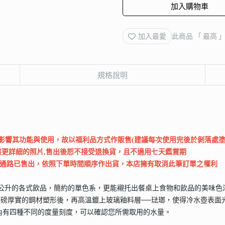
加入購物車
加入最愛
此商品 「 最高
規格說明
不影響其功能與使用，故以福利品方式作販售(建議每次使用完後於剝落處塗
供更詳細的照片,售出後恕不接受退換貨，且不適用七天鑑賞期
他通路已售出，依照下單時間順序作出貨，本店擁有取消此筆訂單之權利
1公升的各式飲品，簡約的單色系，更能襯托出餐桌上食物和飲品的美味
先用重磅厚實的鋼材塑形後，再高溫鍍上玻璃釉料層──琺瑯，使得冷水壺表
內有四種不同的度量刻度，可以確認您所需取用的水量。