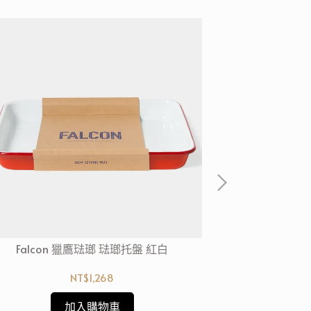
Falcon 獵鷹琺瑯 琺瑯托盤 紅白
Falcon 
NT$1,268
加入購物車