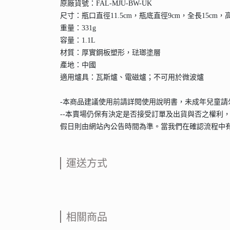
原廠貨號：FAL-MJU-BW-UK
尺寸：瓶口直徑11.5cm，瓶底直徑9cm，全長15cm，高1
重量：331g
容量：1.1L
材質：厚實鋼板塑形，琺瑯塗層
產地：中國
適用爐具：瓦斯爐、電磁爐；不可用於微波爐
-本商品建議使用前請詳閱使用說明書，未成年兒童
--本賣場仍保有決定是否接受訂單及出貨與否之權利
假日則由網站內公告時間為準。當我們在確認流程中
運送方式
相關商品