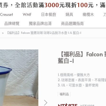
 Creuset
WMF
日本餐廚
鍋具
橄欖木
品牌總覽
獨家品牌出清
商品選購指南
【福利品】Falcon 獵鷹琺瑯 琺瑯2品脫冷水壺 1.1L 藍白-1
【福利品】Falcon
藍白-1
1. 極簡風格，優雅大方
2. 琺瑯塗層，表面平滑、不易
3. 1.1L，可當水壺、量杯使用
福利品