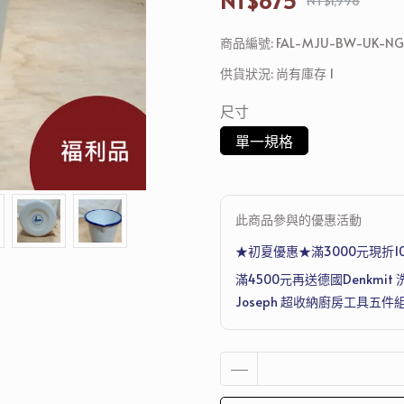
NT$875
NT$1,998
商品編號:
FAL-MJU-BW-UK-NG
供貨狀況:
尚有庫存 1
尺寸
單一規格
此商品參與的優惠活動
★初夏優惠★滿3000元現折1
滿4500元再送德國Denkmit 
Joseph 超收納廚房工具五件