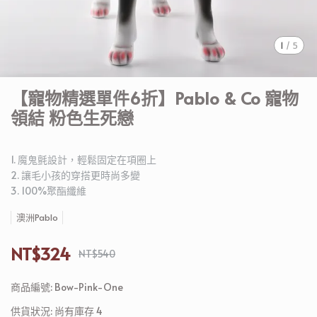
1
/
5
【寵物精選單件6折】Pablo & Co 寵物
領結 粉色生死戀
1. 魔鬼氈設計，輕鬆固定在項圈上
2. 讓毛小孩的穿搭更時尚多變
3. 100%聚酯纖維
澳洲Pablo
NT$324
NT$540
商品編號:
Bow-Pink-One
供貨狀況:
尚有庫存 4