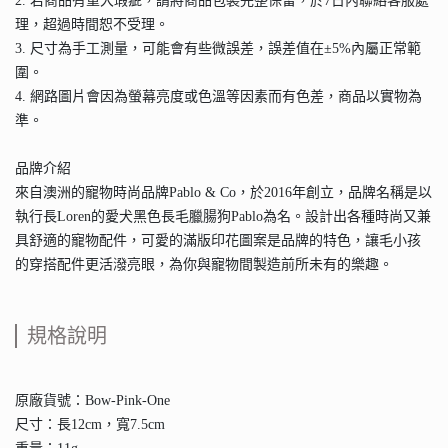
2. 若商品有重大瑕疵，請將商品包裝完整保留，於7日內聯絡客服處
理，超過時間恕不受理。
3. 尺寸為手工測量，可能會有些微誤差，誤差值在±5%內屬正常範
圍。
4. 網路圖片會因為螢幕亮度或色溫等因素而有色差，商品以實物為
準。
品牌介紹
來自澳洲的寵物時尚品牌Pablo & Co，於2016年創立，品牌名稱是以
執行長Loren的愛犬黑色長毛臘腸狗Pablo為名。設計出各種時尚又兼
具舒適的寵物配件，可愛的滿版印花圖案是品牌的特色，讓毛小孩
的穿搭配件更活潑亮眼，為你與寵物間製造前所未有的樂趣。
規格說明
原廠貨號：Bow-Pink-One
尺寸：長12cm，寬7.5cm