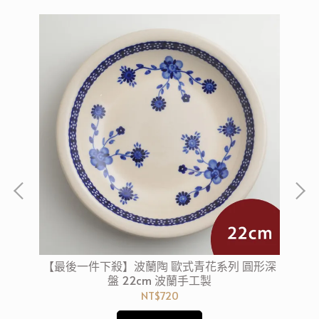
形淺
【最後一件下殺】波蘭陶 歐式青花系列 圓形深
【
盤 22cm 波蘭手工製
NT$720