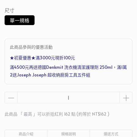
尺寸
單一規格
此商品參與的優惠活動
★初夏優惠★滿3000元現折100元
滿4500元再送德國Denkmit 洗衣機清潔護理劑 250ml，滿1萬
2送Joseph Joseph 超收納廚房工具五件組
此商品 「 最高 」可以折抵紅利
162
點 (約等於
NT$162
)
商品介紹
規格說明
運送方式