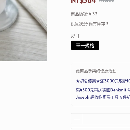
NT$584
NT$730
商品編號:
4133
供貨狀況:
尚有庫存 3
尺寸
單一規格
此商品參與的優惠活動
★初夏優惠★滿3000元現折1
滿4500元再送德國Denkmit 
Joseph 超收納廚房工具五件