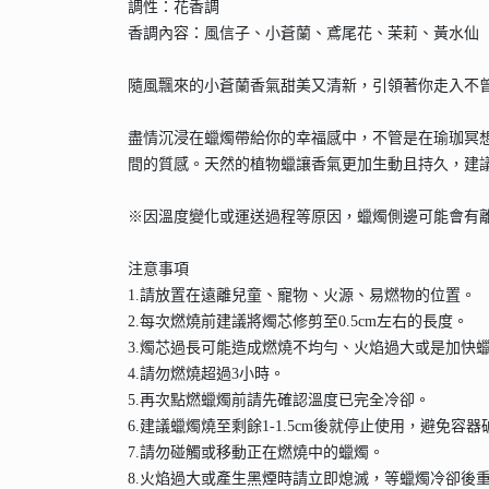
調性：花香調
香調內容：風信子、小蒼蘭、鳶尾花、茉莉、黃水仙
隨風飄來的小蒼蘭香氣甜美又清新，引領著你走入不
盡情沉浸在蠟燭帶給你的幸福感中，不管是在瑜珈冥
間的質感。天然的植物蠟讓香氣更加生動且持久，建
※因溫度變化或運送過程等原因，蠟燭側邊可能會有
注意事項
1.請放置在遠離兒童、寵物、火源、易燃物的位置。
2.每次燃燒前建議將燭芯修剪至0.5cm左右的長度。
3.燭芯過長可能造成燃燒不均勻、火焰過大或是加快
4.請勿燃燒超過3小時。
5.再次點燃蠟燭前請先確認溫度已完全冷卻。
6.建議蠟燭燒至剩餘1-1.5cm後就停止使用，避免容器
7.請勿碰觸或移動正在燃燒中的蠟燭。
8.火焰過大或產生黑煙時請立即熄滅，等蠟燭冷卻後