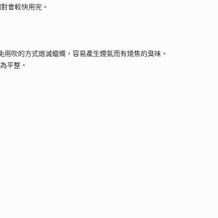
相對會較快用完。
避免用吹的方式熄滅蠟燭，容易產生煙氣而有燒焦的臭味。
較為平整。