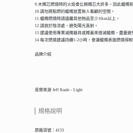
9.木燭芯燃燒時的火焰會比棉燭芯大許多，因此蠟燭
10.請勿將點燃的蠟燭放置無人看顧的空間。
11.蠟燭燃燒時請遠離其他物品至少10cm以上。
12.請放於陰涼處，避免陽光直射。
13.建議使用專業滅燭器具或燭蓋來熄滅蠟燭，盡量
14.每次燃燒建議持續1-2小時，會讓蠟燭表面燃燒得
品牌介紹
音樂來源 Jeff Kaale - Light
規格說明
原廠貨號：4133