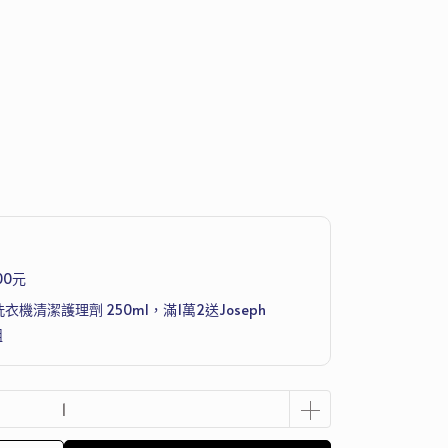
00元
洗衣機清潔護理劑 250ml，滿1萬2送Joseph
組