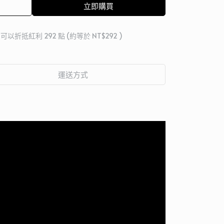
立即購買
 」可以折抵紅利
292
點 (約等於
NT$292
)
運送方式