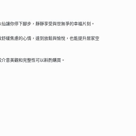
水仙讓你停下腳步，靜靜享受與世無爭的幸福片刻。
效舒緩焦慮的心情，達到放鬆與愉悅，也能提升居家空
較介意美觀和完整性可以斟酌購買。