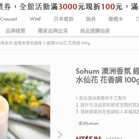
 Creuset
WMF
日本餐廚
鍋具
橄欖木
品牌總覽
獨家品牌出清
商品選購指南
 經典系列 墨爾本香氛蠟燭 小蒼蘭水仙花 花香調 100g
Sohum 澳洲香氛
水仙花 花香調 100
1. 來自澳洲墨爾本手工製作
2. 提升生活品質和居家空間的質
3. 清新甜美的花香調給人幸福氛
澳洲Sohum