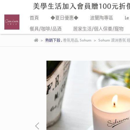
首頁
◆夏日優惠◆
波蘭陶專區
Le
餐具/咖啡/品酒
居家生活/個人保養/寵物
熱銷下殺
,
香氛用品
,
Sohum
Sohum 澳洲香氛