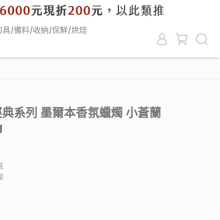
刀具/備料/收納/保鮮/烘焙
 經典系列 墨爾本香氛蠟燭 小蒼蘭
g
感
圍