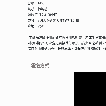
容量：100g
燭芯：棉燭芯
燃燒時間：約20小時
成分：SOHUM研製天然植物混合蠟
產地：澳洲
-本商品建議使用前請詳閱使用說明書，未成年兒童
-本賣場仍保有決定是否接受訂單及出貨與否之權利，
假日則由網站內公告時間為準。當我們在確認流程中
運送方式