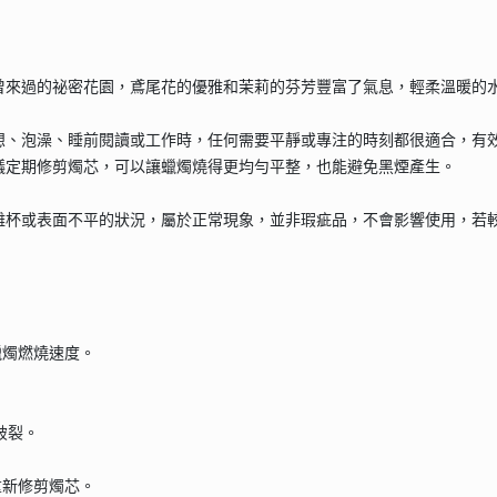
曾來過的祕密花園，鳶尾花的優雅和茉莉的芬芳豐富了氣息，輕柔溫暖的
想、泡澡、睡前閱讀或工作時，任何需要平靜或專注的時刻都很適合，有
議定期修剪燭芯，可以讓蠟燭燒得更均勻平整，也能避免黑煙產生。
離杯或表面不平的狀況，屬於正常現象，並非瑕疵品，不會影響使用，若
蠟燭燃燒速度。
破裂。
重新修剪燭芯。