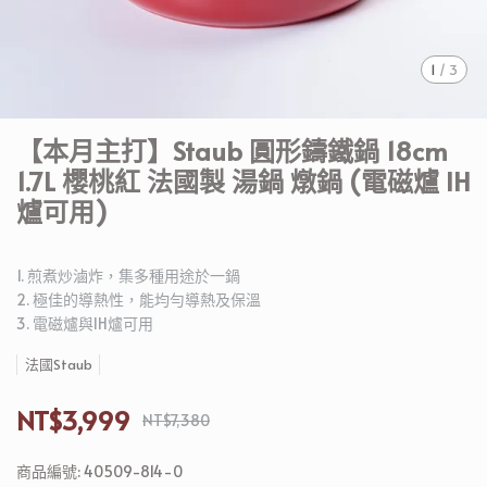
1
/
3
【本月主打】Staub 圓形鑄鐵鍋 18cm
1.7L 櫻桃紅 法國製 湯鍋 燉鍋 (電磁爐 IH
爐可用)
1. 煎煮炒滷炸，集多種用途於一鍋
2. 極佳的導熱性，能均勻導熱及保溫
3. 電磁爐與IH爐可用
法國Staub
NT$3,999
NT$7,380
商品編號:
40509-814-0