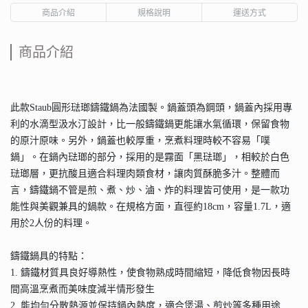
商品介紹
規格說明
運送方式
商品介紹
此款Staub圓形琺瑯鑄鐵鍋為法國製。鍋蓋頭為鋼頭，鍋蓋內採用專
利的水滴型汲水汀設計，比一般鑄鐵鍋更能讓水氣循環，保留食物
的原汁原味。另外，鍋蓋也較厚重，烹煮料理時較不容易「噗
鍋」。在鍋內琺瑯的部分，採用的是霧面「黑琺瑯」，相較於白色
琺瑯層，更抗酸且適合料理肉類食材，讓肉質酥脆多汁。整體而
言，鑄鐵鍋不管是煎、煮、炒、滷、炸的料理皆可使用，是一款功
能性與美觀兼具的鍋款。在規格方面，直徑約18cm，容量1.7L，適
用於2人份的料理。
鑄鐵鍋具的特點：
1. 鑄鐵材質具良好導熱性，使食物熟成時間縮短，降低食物因長時
間高溫烹煮而美味度減半情形發生
2. 能均勻分散熱源並保持鍋內熱度，適合煲湯、煎炒等多種用途