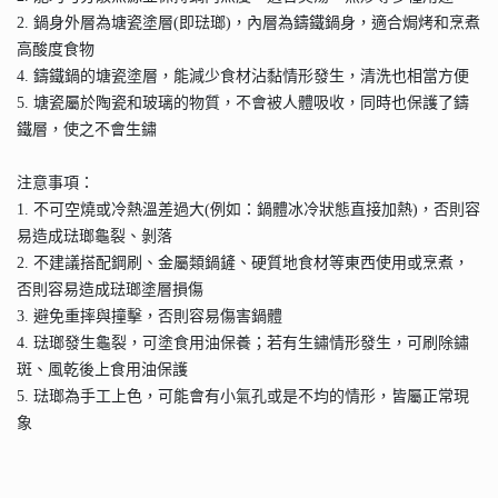
2. 鍋身外層為塘瓷塗層(即琺瑯)，內層為鑄鐵鍋身，適合焗烤和烹煮
高酸度食物
4. 鑄鐵鍋的塘瓷塗層，能減少食材沾黏情形發生，清洗也相當方便
5. 塘瓷屬於陶瓷和玻璃的物質，不會被人體吸收，同時也保護了鑄
鐵層，使之不會生鏽
注意事項：
1. 不可空燒或冷熱溫差過大(例如：鍋體冰冷狀態直接加熱)，否則容
易造成琺瑯龜裂、剝落
2. 不建議搭配鋼刷、金屬類鍋鏟、硬質地食材等東西使用或烹煮，
否則容易造成琺瑯塗層損傷
3. 避免重摔與撞擊，否則容易傷害鍋體
4. 琺瑯發生龜裂，可塗食用油保養；若有生鏽情形發生，可刷除鏽
斑、風乾後上食用油保護
5. 琺瑯為手工上色，可能會有小氣孔或是不均的情形，皆屬正常現
象