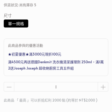
供貨狀況:
尚有庫存 5
尺寸
單一規格
此商品參與的優惠活動
★初夏優惠★滿3000元現折100元
滿4500元再送德國Denkmit 洗衣機清潔護理劑 250ml，滿1萬
2送Joseph Joseph 超收納廚房工具五件組
此商品 「 最高 」可以折抵紅利
2000
點 (約等於
NT$2,000
)