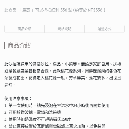
此商品 「 最高 」可以折抵紅利
536
點 (約等於
NT$536
)
商品介紹
規格說明
運送方式
商品介紹
此沙拉碗適用於盛裝沙拉、湯品、小菜等。無論是家庭自用、送禮
或是餐廳盛菜皆相當合適。此款桃花源系列，用鮮艷繽紛的各色花
朵製成花圈，彷彿走入桃花源一般，芳草鮮美、落花繁多，出世且
夢幻。
使用注意事項：
1. 第一次使用時，請先浸泡在室溫水中24小時後再開始使用
2. 可用於微波爐、電鍋和洗碗機
3. 使用時加熱溫度不可超過攝氏150度
4. 禁止直接放置於瓦斯爐與電磁爐上直火加熱，以免裂開