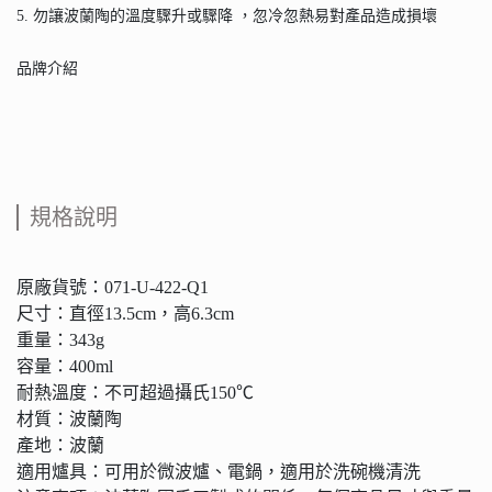
5. 勿讓波蘭陶的溫度驟升或驟降 ，忽冷忽熱易對產品造成損壞
品牌介紹
規格說明
原廠貨號：071-U-422-Q1
尺寸：直徑13.5cm，高6.3cm
重量：343g
容量：400ml
耐熱溫度：不可超過攝氏150℃
材質：波蘭陶
產地：波蘭
適用爐具：可用於微波爐、電鍋，適用於洗碗機清洗