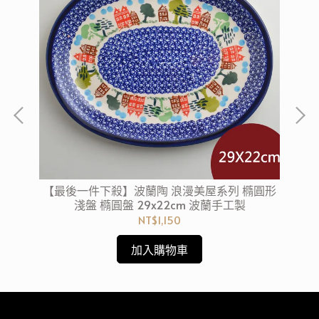
方形
【最後一件下殺】波蘭陶 浪漫美屋系列 橢圓形
【
淺盤 橢圓盤 29x22cm 波蘭手工製
NT$1,150
加入購物車