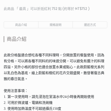
此商品 「 最高 」可以折抵紅利
752
點 (約等於
NT$752
)
商品介紹
規格說明
運送方式
商品介紹
此款分格盤適合想吃各種不同料理時，分開放置的餐盤使用，因為
有分格，可以將各種不同料的的味道分開，可以避免有醬汁的料理
四溢。另外小格的部份也適合放置水果或點心。此款蔚藍橙光系列
以乳白色為基底，繪上蔚藍和橙紅的花卉交錯盛開，散發著復古典
雅的春日氣息。
使用注意事項：
1. 第一次使用時，請先浸泡在室溫水中24小時後再開始使用
2. 可用於微波爐、電鍋和洗碗機
3. 使用時加熱溫度不可超過攝氏150度