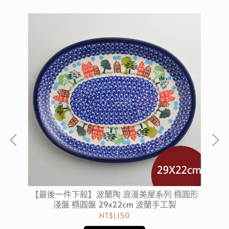
嘴醬
【最後一件下殺】波蘭陶 浪漫美屋系列 橢圓形
【
淺盤 橢圓盤 29x22cm 波蘭手工製
NT$1,150