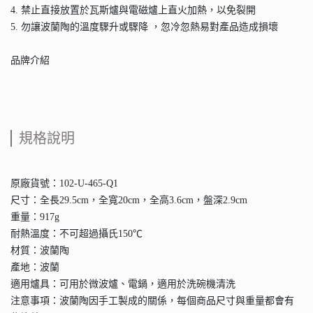
4. 禁止直接放置於瓦斯爐與電磁爐上直火加熱，以免裂開
5. 勿讓波蘭陶的溫度驟升或驟降 ，忽冷忽熱易對產品造成損壞
品牌介紹
規格說明
原廠貨號：102-U-465-Q1
尺寸：全長29.5cm，全寬20cm，全高3.6cm，盤深2.9cm
重量：917g
耐熱溫度：不可超過攝氏150℃
材質：波蘭陶
產地：波蘭
適用爐具：可用於微波爐、電鍋，適用於洗碗機清洗
注意事項：波蘭陶因手工製成的關係，每個商品尺寸與重量都會有