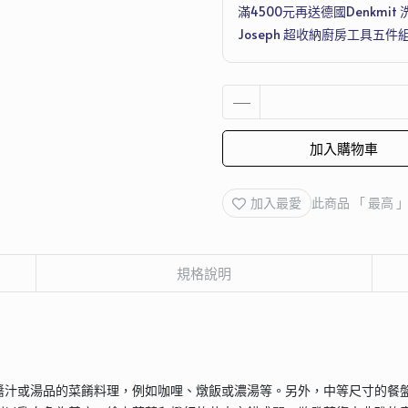
滿4500元再送德國Denkmit 
Joseph 超收納廚房工具五件
加入購物車
加入最愛
此商品 「 最高
規格說明
醬汁或湯品的菜餚料理，例如咖哩、燉飯或濃湯等。另外，中等尺寸的餐