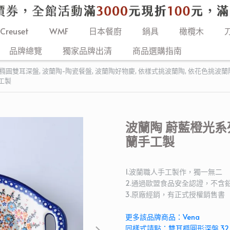
 Creuset
WMF
日本餐廚
鍋具
橄欖木
品牌總覽
獨家品牌出清
商品選購指南
/橢圓雙耳深盤
,
波蘭陶-陶瓷餐盤
,
波蘭陶好物慶
,
依樣式挑波蘭陶
,
依花色挑波蘭
手工製
波蘭陶 蔚藍橙光系列
蘭手工製
1.波蘭職人手工製作，獨一無二
2.通過歐盟食品安全認證，不含
3.原廠經銷，有正式授權銷售書
更多該品牌商品：Vena
同樣式請點：雙耳橢圓形深盤 32.