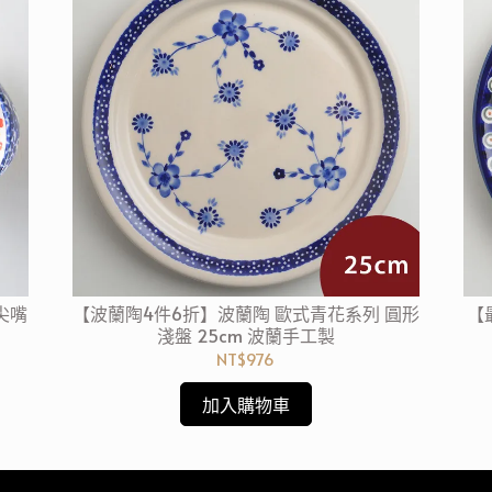
尖嘴
【波蘭陶4件6折】波蘭陶 歐式青花系列 圓形
【
淺盤 25cm 波蘭手工製
NT$976
加入購物車