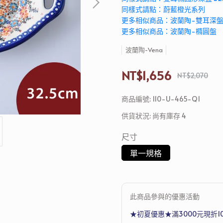
同樣式請點：蔚藍橙光系列
更多相似商品：波蘭陶-雙耳深
更多相似商品：波蘭陶-橢圓盤
波蘭陶-Vena
NT$1,656
NT$2,070
商品編號:
110-U-465-Q1
供貨狀況:
尚有庫存 4
尺寸
單一規格
此商品參與的優惠活動
★初夏優惠★滿3000元現折1