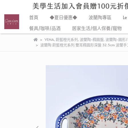
首頁
◆夏日優惠◆
波蘭陶專區
Le
餐具/咖啡/品酒
居家生活/個人保養/寵物
VENA
,
蔚藍橙光系列
,
波蘭陶-橢圓盤
,
波蘭陶-圓形
波蘭陶 蔚藍橙光系列 雙耳橢圓形深盤 32.5cm 波蘭