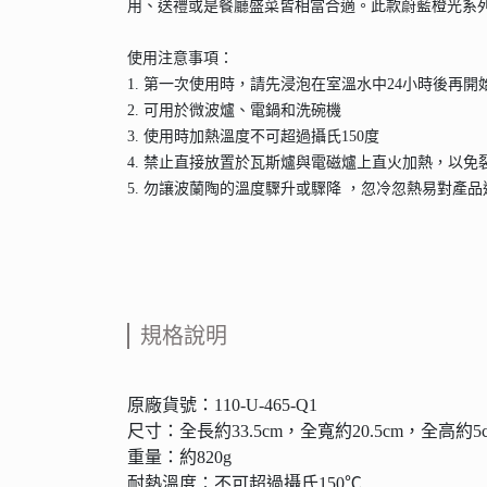
用、送禮或是餐廳盛菜皆相當合適。此款蔚藍橙光系
使用注意事項：
1. 第一次使用時，請先浸泡在室溫水中24小時後再開
2. 可用於微波爐、電鍋和洗碗機
3. 使用時加熱溫度不可超過攝氏150度
4. 禁止直接放置於瓦斯爐與電磁爐上直火加熱，以免
5. 勿讓波蘭陶的溫度驟升或驟降 ，忽冷忽熱易對產
規格說明
原廠貨號：110-U-465-Q1
尺寸：全長約33.5cm，全寬約20.5cm，全高約5c
重量：約820g
耐熱溫度：不可超過攝氏150℃