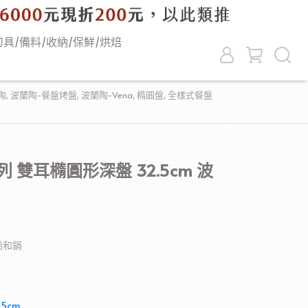
刀具/備料/收納/保鮮/烘焙
陶
,
波蘭陶-餐盤烤盤
,
波蘭陶-Vena
,
橢圓盤
,
全樣式餐盤
 雙耳橢圓形深盤 32.5cm 波
鉛和鎘
5cm