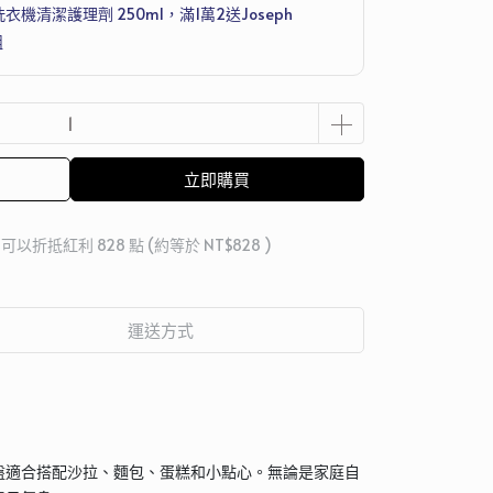
洗衣機清潔護理劑 250ml，滿1萬2送Joseph
組
立即購買
 」可以折抵紅利
828
點 (約等於
NT$828
)
運送方式
盤適合搭配沙拉、麵包、蛋糕和小點心。無論是家庭自