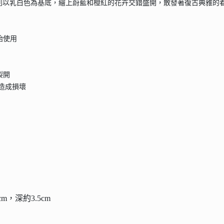
列以乳白色為基底，繪上蔚藍和橙紅的花卉交錯盛開，散發著復古典雅的
始使用
裂開
品造成損壞
m，深約3.5cm