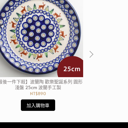
最後一件下殺】波蘭陶 歡樂聖誕系列 圓形
【波蘭陶4件6折
淺盤 25cm 波蘭手工製
淺盤 
NT$890
加入購物車