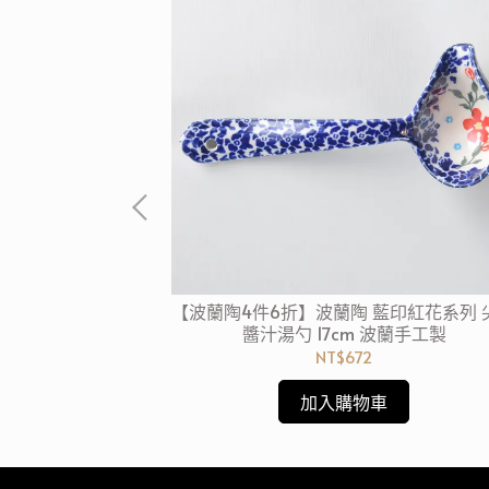
紅花綠蔓系列 圓形
【波蘭陶4件6折】波蘭陶 藍印紅花系列 
蘭手工製
醬汁湯勺 17cm 波蘭手工製
NT$672
加入購物車