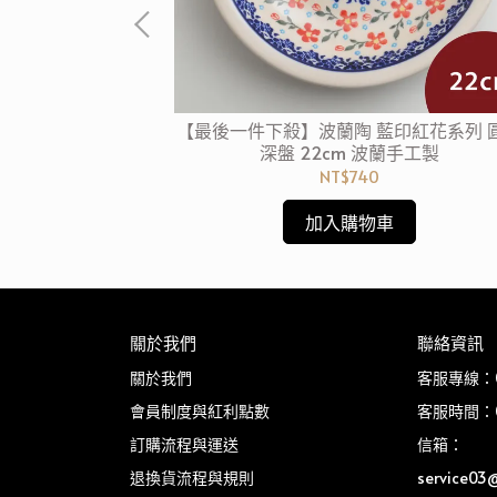
cm 4入組
【最後一件下殺】波蘭陶 藍印紅花系列 
深盤 22cm 波蘭手工製
NT$740
加入購物車
關於我們
聯絡資訊
關於我們
客服專線：03
會員制度與紅利點數
客服時間：08
訂購流程與運送
信箱：
退換貨流程與規則
service03