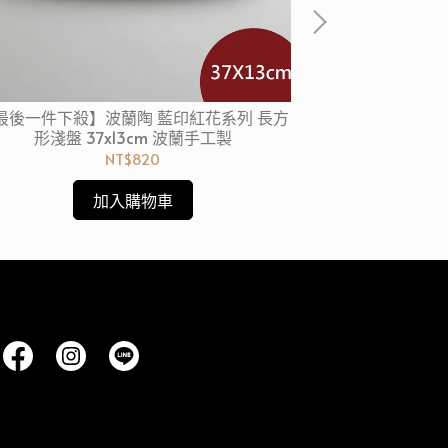
最後一件下殺】波蘭陶 藍印紅花系列 長方
Aless
形淺盤 37x13cm 波蘭手工製
NT$820
加入購物車