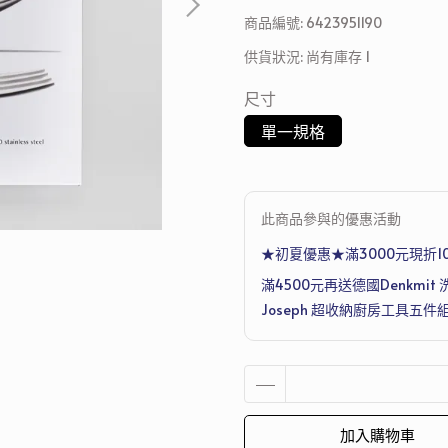
商品編號:
6423951190
供貨狀況:
尚有庫存 1
尺寸
單一規格
此商品參與的優惠活動
★初夏優惠★滿3000元現折1
滿4500元再送德國Denkmit 
Joseph 超收納廚房工具五件
加入購物車