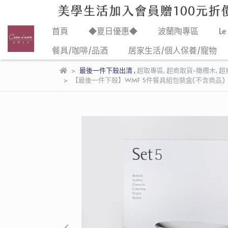
首頁
◆夏日優惠◆
波蘭陶專區
Le
餐具/咖啡/品酒
居家生活/個人保養/寵物
最後一件下殺出清
,
超取專區
,
超商取貨-橄欖木
,
超
【最後一件下殺】WMF 5件餐具組包裝盒(不含商品)