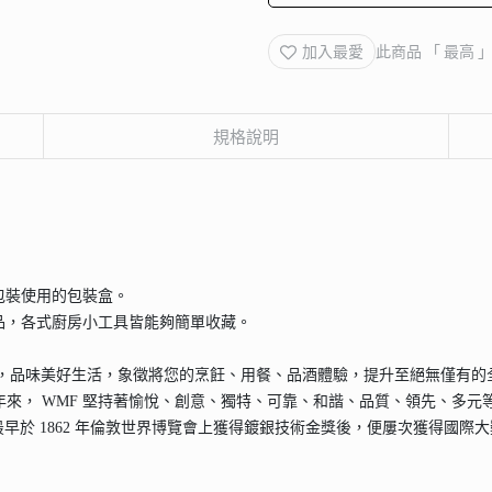
加入最愛
此商品 「 最高
規格說明
包裝使用的包裝盒。
品，各式廚房小工具皆能夠簡單收藏。
ife is Great ，品味美好生活，象徵將您的烹飪、用餐、品酒體驗，提升至絕
 年來， WMF 堅持著愉悅、創意、獨特、可靠、和諧、品質、領先、多
最早於 1862 年倫敦世界博覽會上獲得鍍銀技術金獎後，便屢次獲得國際