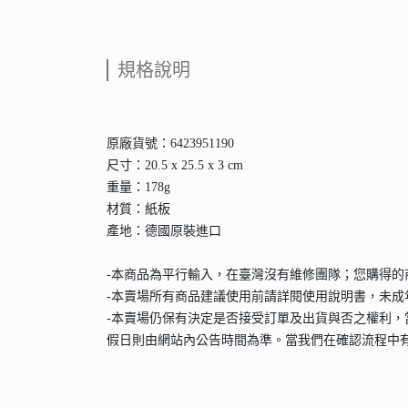
規格說明
原廠貨號：6423951190
尺寸：20.5 x 25.5 x 3 cm
重量：178g
材質：紙板
產地：德國原裝進口
-本商品為平行輸入，在臺灣沒有維修團隊；您購得
-本賣場所有商品建議使用前請詳閱使用說明書，未
-本賣場仍保有決定是否接受訂單及出貨與否之權利，
假日則由網站內公告時間為準。當我們在確認流程中