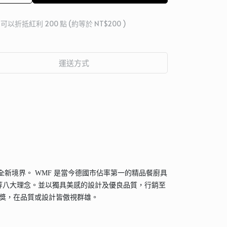
 」可以折抵紅利
200
點 (約等於
NT$200
)
運送方式
無僅有的全新境界。 WMF 是當今德國市佔率第一的精品餐廚具
元等八大理念。並以獨具美感的設計及優良品質，行銷至
大獎，在品質或設計皆傲視群雄。