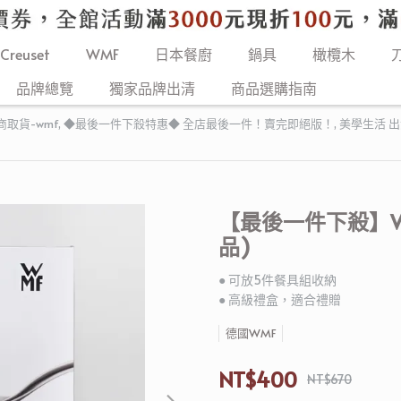
 Creuset
WMF
日本餐廚
鍋具
橄欖木
品牌總覽
獨家品牌出清
商品選購指南
商取貨-wmf
,
◆最後一件下殺特惠◆ 全店最後一件！賣完即絕版！
,
美學生活 
【最後一件下殺】W
品)
● 可放5件餐具組收納
● 高級禮盒，適合禮贈
德國WMF
NT$400
NT$670