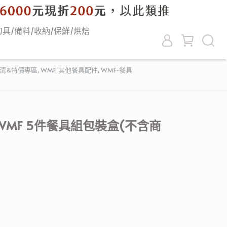
刀具/備料/收納/保鮮/烘焙
出清&特價專區
,
WMF
,
其他餐具配件
,
WMF-餐具
MF 5件餐具組包裝盒(不含商