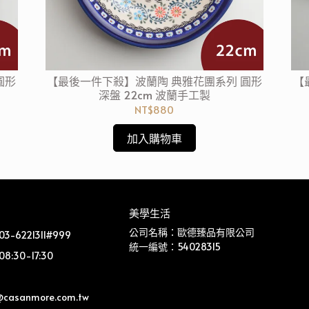
圓形
【最後一件下殺】波蘭陶 典雅花團系列 圓形
【
深盤 22cm 波蘭手工製
NT$880
加入購物車
美學生活
公司名稱：歐德臻品有限公司
-6221311#999
統一編號：54028315
:30-17:30
@casanmore.com.tw 