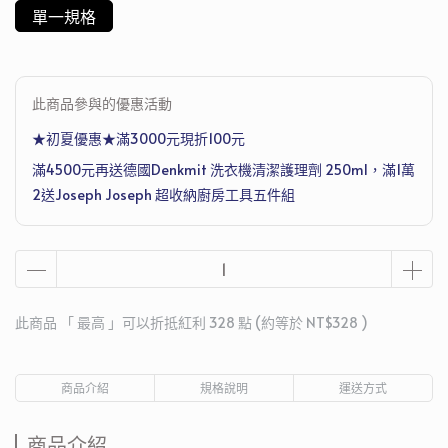
單一規格
此商品參與的優惠活動
★初夏優惠★滿3000元現折100元
滿4500元再送德國Denkmit 洗衣機清潔護理劑 250ml，滿1萬
2送Joseph Joseph 超收納廚房工具五件組
此商品 「 最高 」可以折抵紅利
328
點 (約等於
NT$328
)
商品介紹
規格說明
運送方式
商品介紹