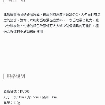
此款鍋鏟由耐熱矽膠製成，最高耐熱溫度可達260°C。大勺面且有深
度的設計，讓你可以輕鬆舀取湯品或醬料，一次舀取量也較大，減
少分裝次數。勺緣的紅色矽膠條可大大減少刮傷鍋具的可能性，極
適合與你的不沾鍋搭配使用。
規格說明
原廠貨號：KU008
尺寸：長33cm，寬9.5cm，全高6.3cm
重量：110g