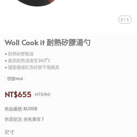
1
/
3
Woll Cook it 耐熱矽膠湯勺
● 耐熱矽膠製成
● 最高耐熱溫度至260°C
● 鏟面邊緣紅色矽膠不傷鍋具
德國Woll
NT$655
NT$780
商品編號:
KU008
供貨狀況:
尚有庫存 7
尺寸