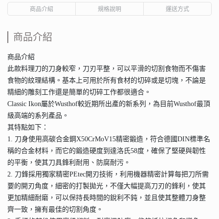
商品介紹
規格說明
運送方式
商品介紹
商品介紹
此款料理刀的刀身較窄，刀刃平整，可以平滑的切割食物而不傷害
食物的紋理結構。基本上可用於所有食材的切碎或是切塊，不論是
精細的雕刻工作還是簡單的切碎工作都很適合。
Classic Ikon屬於Wusthof較近期所出產的新系列，為目前Wusthof最頂
級高端的系列產品。
其特點如下：
1. 刀身使用高碳合金鋼X50CrMoV15精密鍛造，符合德國DIN標準名
稱的合金材料，而它的鍛造硬度到達洛氏58度，確保了堅硬與韌性
的平衡，使其刀具鋒利耐用、防腐耐污。
2. 刀鋒採用獨家精密PEtec開刃技術，利用機器精密計算每把刀所需
要的開刃角度，細密的打製拋光，不僅大幅提高刀刃的鋒利，使其
更加精細耐磨，可以保持長時間的銳利不鈍，並且使其整體刀身整
齊一致，擁有最佳的切割角度。