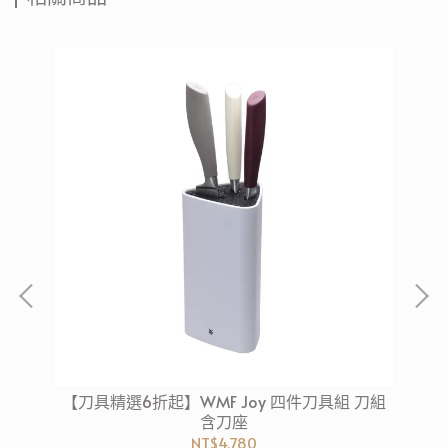
 平
【刀具精選6折起】WMF Joy 四件刀具組 刀組
【
含刀座
NT$4,780