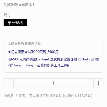
供貨狀況:
尚有庫存 3
尺寸
單一規格
此商品參與的優惠活動
★初夏優惠★滿3000元現折100元
滿4500元再送德國Denkmit 洗衣機清潔護理劑 250ml，滿1萬
2送Joseph Joseph 超收納廚房工具五件組
此商品 「 最高 」可以折抵紅利
2240
點 (約等於
NT$2,240
)