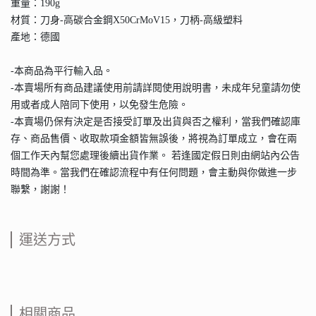
重量：190g
材質：刀身-高碳合金鋼X50CrMoV15，刀柄-高級塑料
產地：德國
-本商品為平行輸入品。
-本賣場所有商品建議使用前請詳閱使用說明書，未成年兒童請勿使
用或者成人陪同下使用，以免發生危險。
-本賣場仍保有決定是否接受訂單及出貨與否之權利，當我們確認庫
存、商品售價、收取款項金額皆無誤後，將視為訂單成立，會在兩
個工作天內幫您處理後續出貨作業。 若逢國定假日則由網站內公告
時間為準。當我們在確認流程中有任何問題，會主動與你做進一步
聯繫，謝謝！
運送方式
相關商品